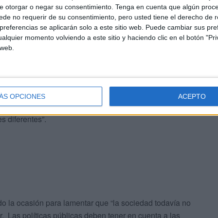
e otorgar o negar su consentimiento.
Tenga en cuenta que algún proc
 manifiesto de este año.
de no requerir de su consentimiento, pero usted tiene el derecho de r
referencias se aplicarán solo a este sitio web. Puede cambiar sus pref
emos recordar que las personas autistas existen y quieren
alquier momento volviendo a este sitio y haciendo clic en el botón "Pri
 web.
das”.
sta
ÁS OPCIONES
ACEPTO
1 de cada 100 personas es autista”, añadiendo que “cada
s diferentes”.
 la ocasión para lamentar que “la sociedad todavía no
r. Las políticas públicas deben tener en cuenta a las