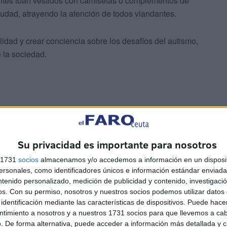
entes iban vestidos con camisetas o complementos de
 ciudad, atrayendo la atención de todos viandantes.
ilidad y crear conciencia sobre los desafíos del autismo,
 la sociedad.
residente de la Ciudad, Juan Vivas, quien también ha
o.
Su privacidad es importante para nosotros
s 1731
socios
almacenamos y/o accedemos a información en un disposit
sonales, como identificadores únicos e información estándar enviada 
ntenido personalizado, medición de publicidad y contenido, investigaci
os.
Con su permiso, nosotros y nuestros socios podemos utilizar datos 
identificación mediante las características de dispositivos. Puede hacer
nizada por el
Día Mundial de Concienciación sobre el
ntimiento a nosotros y a nuestros 1731 socios para que llevemos a ca
. De forma alternativa, puede acceder a información más detallada y 
onómico, Inmaculada Pacheco, la madre de un niño con