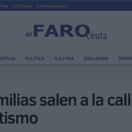
 Roja
COPE Ceuta
Portal del suscriptor
USTICIA
POLÍTICA
CULTURA
EDUCACIÓN
DEPO
lias salen a la cal
utismo