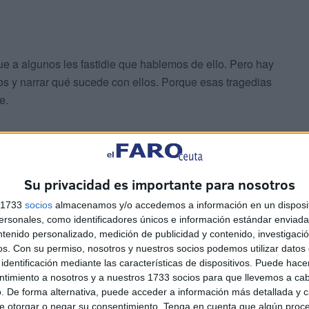
que a algunos les fastidie que hablemos de ello. Pero hay
os y narrar qué sucede con ellos. Porque esas tragedias
e.
Su privacidad es importante para nosotros
s 1733
socios
almacenamos y/o accedemos a información en un disposit
n fracaso. Porque toda muerte lo es, un fracaso de la
sonales, como identificadores únicos e información estándar enviada 
ntenido personalizado, medición de publicidad y contenido, investigaci
ce que nunca terminarán.
os.
Con su permiso, nosotros y nuestros socios podemos utilizar datos 
identificación mediante las características de dispositivos. Puede hacer
ntimiento a nosotros y a nuestros 1733 socios para que llevemos a ca
. De forma alternativa, puede acceder a información más detallada y 
e otorgar o negar su consentimiento.
Tenga en cuenta que algún proc