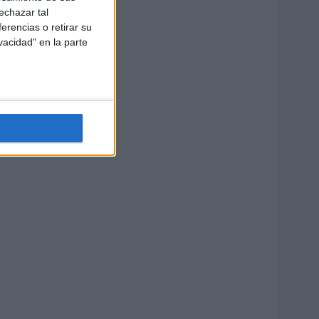
echazar tal
erencias o retirar su
vacidad" en la parte