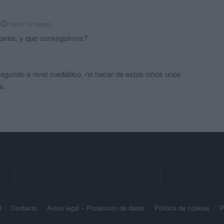
hace 10 meses
tarse, y que conseguimos?
 segundo a nivel mediático, no hacer de estos niños unos
s.
d
Contacto
Aviso legal – Protección de datos
Política de cookies
P