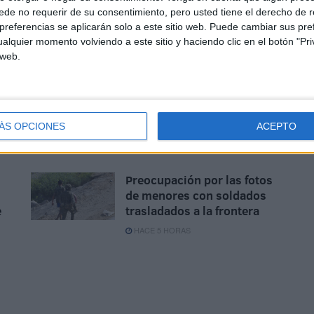
de no requerir de su consentimiento, pero usted tiene el derecho de r
referencias se aplicarán solo a este sitio web. Puede cambiar sus pref
Disparos en el Príncipe y un
alquier momento volviendo a este sitio y haciendo clic en el botón "Pri
herido por arma blanca
 web.
HACE 3 HORAS
Aplazado el amistoso entre
d
el Ittihad de Tánger y el FC
Barcelona
ÁS OPCIONES
ACEPTO
HACE 4 HORAS
Preocupación por las fotos
de menores con soldados
e
trasladados a la frontera
HACE 5 HORAS