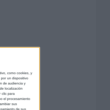
ivo, como cookies, y
por un dispositivo
ón de audiencia y
de localización
 clic para
bo el procesamiento
cambiar sus
esamiento de sus