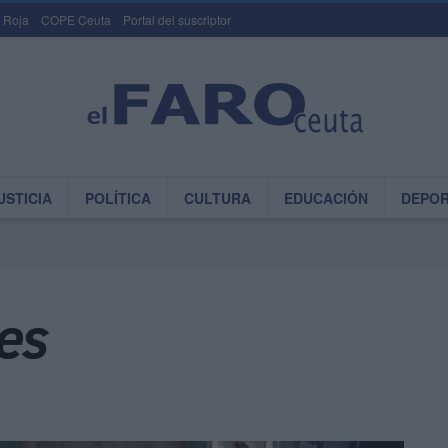
 Roja
COPE Ceuta
Portal del suscriptor
USTICIA
POLÍTICA
CULTURA
EDUCACIÓN
DEPO
es