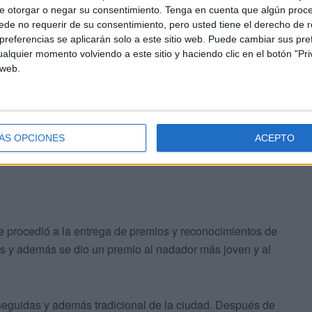
e otorgar o negar su consentimiento.
Tenga en cuenta que algún proc
inal, imponiéndose
Nabila Serghini
con un tiempo de
43
de no requerir de su consentimiento, pero usted tiene el derecho de r
Carmen Ríos, que llegó unos segundos después. La
referencias se aplicarán solo a este sitio web. Puede cambiar sus pref
7 minutos y 41 segundos.
alquier momento volviendo a este sitio y haciendo clic en el botón "Pri
 web.
lrededor de 80 participantes
en las aguas de la Ciudad
quisieron animar a todos los participantes.
ÁS OPCIONES
ACEPTO
se procedió a la entrega de premios y reconocimientos de
s y además se dio un premio al nadador más joven y al
seguidas y además tradicional de la ciudad. Después de