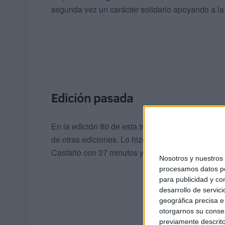
segunda vez un carácter solidario apoyando a l
Edición pasada
En la edición 80 de esta travesía, el primero en 
de otras ediciones. Lo hizo en
35 minutos y 14
Castaño con 37 minutos y 9 segundos. Tercero f
Nosotros y nuestro
procesamos datos per
para publicidad y co
desarrollo de servici
geográfica precisa e 
otorgarnos su conse
previamente descrito