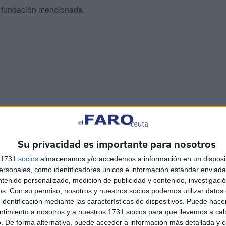
a fundación mencionada.
completar la prueba fue
Nacho Gaitán
, que repitió el éxito
 segundos
. En la segunda posición entró Alfonso
Su privacidad es importante para nosotros
ue Manuel Matoso entrando en 38 minutos.
s 1731
socios
almacenamos y/o accedemos a información en un disposit
sonales, como identificadores únicos e información estándar enviada 
ntenido personalizado, medición de publicidad y contenido, investigaci
os.
Con su permiso, nosotros y nuestros socios podemos utilizar datos 
identificación mediante las características de dispositivos. Puede hacer
ntimiento a nosotros y a nuestros 1731 socios para que llevemos a ca
. De forma alternativa, puede acceder a información más detallada y 