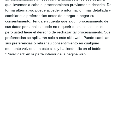
que llevemos a cabo el procesamiento previamente descrito. De
vigencia que tiene Ceuta en el panorama de natación
forma alternativa, puede acceder a información más detallada y
nacional.
cambiar sus preferencias antes de otorgar o negar su
consentimiento.
Tenga en cuenta que algún procesamiento de
Hywel Davies
volvió a coronarse en esta edición de la
sus datos personales puede no requerir de su consentimiento,
Travesía Vuelta al Hacho con un tiempo de
2 horas y 19
pero usted tiene el derecho de rechazar tal procesamiento. Sus
minutos
.
Sancho Blanco
fue segundo en 2 horas y 21
preferencias se aplicarán solo a este sitio web. Puede cambiar
sus preferencias o retirar su consentimiento en cualquier
minutos y 25 segundos.
Nacho Gaitán
cruzó la línea de
momento volviendo a este sitio y haciendo clic en el botón
meta en tercera posición en 2 horas 21 minutos y 31
"Privacidad" en la parte inferior de la página web.
segundos.
En categoría femenina
Ana Mancera
consiguió la victoria
en un gran tiempo de 2 horas y 43 minutos. En segunda
posición
Naira Gutiérrez
2 horas y 44 minutos y la medalla
de bronce fue para
Luna Aguilera
, la ceutí que acabó en 2
horas y 45 minutos.
Prueba de alta exigencia