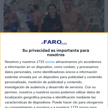
Su privacidad es importante para
nosotros
Nosotros y nuestros 1733
socios
almacenamos y/o accedemos
Foto: Fernando Morcillo
a información en un dispositivo, como cookies, y procesamos
datos personales, como identificadores únicos e información
estándar enviada por un dispositivo para publicidad y contenido
personalizado, medición de publicidad y contenido,
investigación de audiencia y desarrollo de servicios.
Con su
La XIV Vuelta al Hacho
, puntuable para la
Copa de
permiso, nosotros y nuestros socios podemos utilizar datos de
España de Natación en Aguas Abiertas
, volvió a batir
localización geográfica precisa e identificación mediante las
todos los récords con cerca de 350 nadadores inscritos.
características de dispositivos. Puede hacer clic para otorgarnos
Una decimocuarta edición que ha sido una prueba de la
su consentimiento a nosotros y a nuestros 1733 socios para