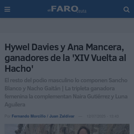
Hywel Davies y Ana Mancera,
ganadores de la 'XIV Vuelta al
Hacho'
El resto del podio masculino lo componen Sancho
Blanco y Nacho Gaitán | La tripleta ganadora
femenina la complementan Naira Gutiérrez y Luna
Aguilera
Por
Fernando Morcillo / Juan Zaldívar
12/07/2025 - 13:43