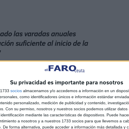
sado las varadas anuales
ión suficiente al inicio de la
"
 a bordo de todos sus buques “lo necesario para la
ada oferta gastronómica incluido menú Halal y de bar-
Su privacidad es importante para nosotros
ovilidad reducida y mascotas, wi-fi de alto rendimiento,
s 1733
socios
almacenamos y/o accedemos a información en un disposit
sonales, como identificadores únicos e información estándar enviada 
ntenido personalizado, medición de publicidad y contenido, investigaci
os.
Con su permiso, nosotros y nuestros socios podemos utilizar datos 
identificación mediante las características de dispositivos. Puede hacer
ntimiento a nosotros y a nuestros 1733 socios para que llevemos a ca
. De forma alternativa, puede acceder a información más detallada y 