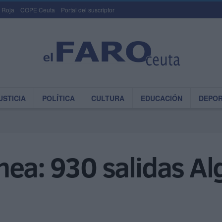
 Roja
COPE Ceuta
Portal del suscriptor
USTICIA
POLÍTICA
CULTURA
EDUCACIÓN
DEPO
ea: 930 salidas Al