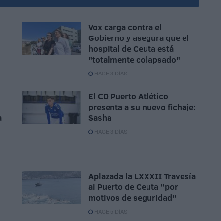
o
Vox carga contra el
Gobierno y asegura que el
hospital de Ceuta está
"totalmente colapsado"
HACE 3 DÍAS
El CD Puerto Atlético
presenta a su nuevo fichaje:
a
Sasha
HACE 3 DÍAS
Aplazada la LXXXII Travesía
al Puerto de Ceuta “por
motivos de seguridad”
HACE 5 DÍAS