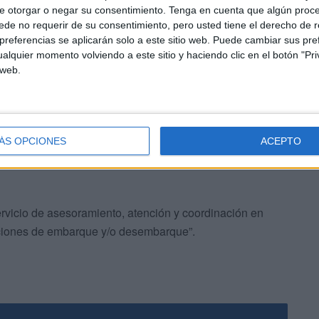
e otorgar o negar su consentimiento.
Tenga en cuenta que algún proc
de no requerir de su consentimiento, pero usted tiene el derecho de r
“Naviera Armas Trasmediterránea tiene a punto todos sus
referencias se aplicarán solo a este sitio web. Puede cambiar sus pref
mentarias con antelación suficiente al inicio de la
alquier momento volviendo a este sitio y haciendo clic en el botón "Pri
e cumplan con puntualidad en todos los itinerarios
 web.
ÁS OPCIONES
ACEPTO
ervicio de asesoramiento, atención y coordinación en
raciones de embarque y/o desembarque”.