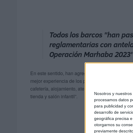
Todos los barcos "han pa
reglamentarias con antelac
Operación Marhaba 2023
En este sentido, han agregado que han dispuesto
mejor experiencia de los pasajeros, con una vari
cafetería, alojamiento, atención a pasajeros de m
Nosotros y nuestro
tienda y salón infantil”.
procesamos datos per
para publicidad y co
desarrollo de servici
geográfica precisa e 
otorgarnos su conse
previamente descrito