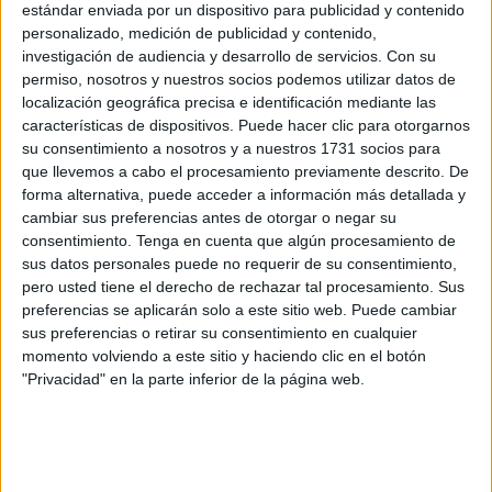
“Sin embargo, ahora en Ceuta, Melilla y Canarias, hay
estándar enviada por un dispositivo para publicidad y contenido
3.800. La
mitad de la presión
que tenían hace un año”, ha
personalizado, medición de publicidad y contenido,
reseñado el ministro.
investigación de audiencia y desarrollo de servicios.
Con su
permiso, nosotros y nuestros socios podemos utilizar datos de
localización geográfica precisa e identificación mediante las
características de dispositivos. Puede hacer clic para otorgarnos
su consentimiento a nosotros y a nuestros 1731 socios para
que llevemos a cabo el procesamiento previamente descrito. De
forma alternativa, puede acceder a información más detallada y
cambiar sus preferencias antes de otorgar o negar su
consentimiento.
Tenga en cuenta que algún procesamiento de
sus datos personales puede no requerir de su consentimiento,
pero usted tiene el derecho de rechazar tal procesamiento. Sus
preferencias se aplicarán solo a este sitio web. Puede cambiar
sus preferencias o retirar su consentimiento en cualquier
momento volviendo a este sitio y haciendo clic en el botón
"Privacidad" en la parte inferior de la página web.