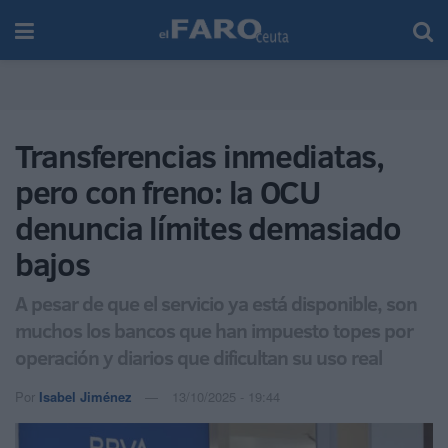
Transferencias inmediatas,
pero con freno: la OCU
denuncia límites demasiado
bajos
A pesar de que el servicio ya está disponible, son
muchos los bancos que han impuesto topes por
operación y diarios que dificultan su uso real
Por
Isabel Jiménez
13/10/2025 - 19:44