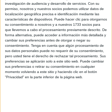
investigación de audiencia y desarrollo de servicios.
Con su
el
IBAN coincide con el nombre del destinatario
. Si
permiso, nosotros y nuestros socios podemos utilizar datos de
existe algún desajuste, la entidad debe notificarlo antes de
localización geográfica precisa e identificación mediante las
autorizar la operación, reforzando así la seguridad de
características de dispositivos. Puede hacer clic para otorgarnos
su consentimiento a nosotros y a nuestros 1733 socios para
estos movimientos.
que llevemos a cabo el procesamiento previamente descrito. De
forma alternativa, puede acceder a información más detallada y
Límites y comisiones: obstáculos en
cambiar sus preferencias antes de otorgar o negar su
consentimiento.
Tenga en cuenta que algún procesamiento de
la práctica
sus datos personales puede no requerir de su consentimiento,
pero usted tiene el derecho de rechazar tal procesamiento. Sus
A pesar de que la normativa establece que las
preferencias se aplicarán solo a este sitio web. Puede cambiar
transferencias inmediatas
no pueden costar más que las
sus preferencias o retirar su consentimiento en cualquier
ordinarias
, la OCU denuncia que muchos bancos
momento volviendo a este sitio y haciendo clic en el botón
"Privacidad" en la parte inferior de la página web.
imponen límites por operación y diarios
que dificultan
su uso real.
Entidad
Comisiones
Límites
(euros)
En oficina (% e
O
Por
P