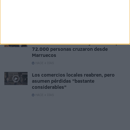
"España ha sufrido un ataque híbrido": la
contundente advertencia de Josep
Borrell sobre la entrada masiva en Ceuta
HACE 3 DÍAS
Marlaska niega que el CNI avisara de una
entrada masiva en Ceuta y confirma que
72.000 personas cruzaron desde
Marruecos
HACE 4 DÍAS
Los comercios locales reabren, pero
asumen pérdidas "bastante
considerables"
HACE 4 DÍAS