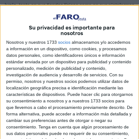
junio
, tanto en sus tiendas físicas como en sus plataformas
online.
El verano es el momento ideal para hacer el cambio de
Su privacidad es importante para
nosotros
armario y renovarlo con algunas
prendas frescas, ligeras
y acordes a las altas temperaturas
. Y las rebajas son la
Nosotros y nuestros 1733
socios
almacenamos y/o accedemos
a información en un dispositivo, como cookies, y procesamos
ocasión perfecta para hacerlo a
precios mucho más
datos personales, como identificadores únicos e información
atractivos
.
estándar enviada por un dispositivo para publicidad y contenido
personalizado, medición de publicidad y contenido,
Las principales cadenas de moda en España ya tienen
investigación de audiencia y desarrollo de servicios.
Con su
todo preparado para
activar sus descuentos en las
permiso, nosotros y nuestros socios podemos utilizar datos de
próximas semanas
.
localización geográfica precisa e identificación mediante las
características de dispositivos. Puede hacer clic para otorgarnos
Este año, las rebajas seguirán la dinámica de campañas
su consentimiento a nosotros y a nuestros 1733 socios para
anteriores, con
lanzamientos anticipados en apps y
que llevemos a cabo el procesamiento previamente descrito. De
forma alternativa, puede acceder a información más detallada y
webs
, seguidos por la activación en
tiendas físicas
.
cambiar sus preferencias antes de otorgar o negar su
Además,
cada marca establecerá sus propios horarios
,
consentimiento.
Tenga en cuenta que algún procesamiento de
lo que exige a los consumidores estar atentos para
sus datos personales puede no requerir de su consentimiento,