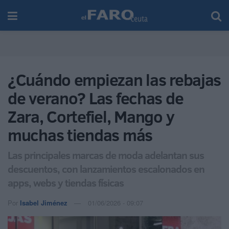
¿Cuándo empiezan las rebajas
de verano? Las fechas de
Zara, Cortefiel, Mango y
muchas tiendas más
Las principales marcas de moda adelantan sus
descuentos, con lanzamientos escalonados en
apps, webs y tiendas físicas
Por
Isabel Jiménez
01/06/2026 - 09:07