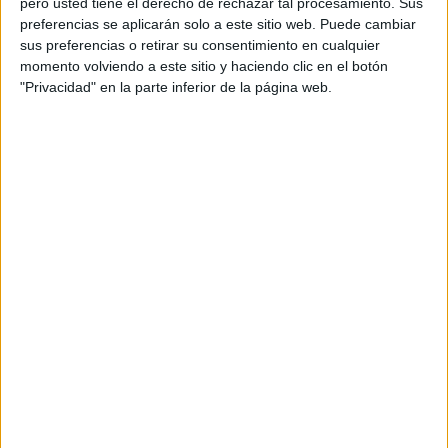
aprovechar las
mejores ofertas desde el primer día
.
pero usted tiene el derecho de rechazar tal procesamiento. Sus
preferencias se aplicarán solo a este sitio web. Puede cambiar
Aunque desde hace años las rebajas comenzaban
sus preferencias o retirar su consentimiento en cualquier
momento volviendo a este sitio y haciendo clic en el botón
oficialmente el 1 de julio,
desde la liberalización de las
"Privacidad" en la parte inferior de la página web.
campañas en 2012
, cada comercio fija su propio
calendario
. De hecho, en los últimos años la tendencia ha
sido
adelantar los lanzamientos a finales de junio
, con
un fuerte protagonismo del canal online.
Calendario previsto de rebajas de
verano 2026 en las principales
marcas