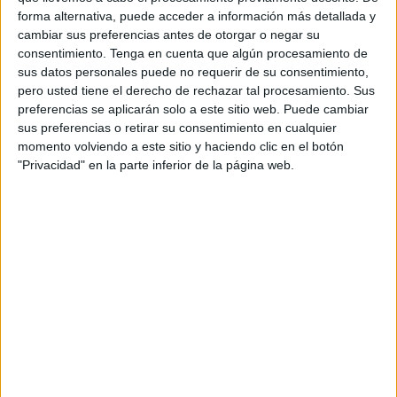
trabajadores, incluyendo a los de Ceuta, algunas claves
forma alternativa, puede acceder a información más detallada y
sobre la llamada ‘estafa del buen empleado’.
cambiar sus preferencias antes de otorgar o negar su
consentimiento.
Tenga en cuenta que algún procesamiento de
A través de un vídeo explicativo, las autoridades explican
sus datos personales puede no requerir de su consentimiento,
que
todo comienza con una llamada telefónica
. Una
pero usted tiene el derecho de rechazar tal procesamiento. Sus
preferencias se aplicarán solo a este sitio web. Puede cambiar
supuesta figura de autoridad está al otro lado del teléfono
sus preferencias o retirar su consentimiento en cualquier
con una instrucción muy clara: “Hola, soy Javier (nombre
momento volviendo a este sitio y haciendo clic en el botón
ficticio), el director general, tenemos una deuda urgente
"Privacidad" en la parte inferior de la página web.
que tienes que pagar, confío en ti, haz la transferencia
ahora o nos van a poner una multa”.
“No es tu jefe, es un estafador”
Pero, tal y como advierte la Policía Nacional, esto no es
más que
un engaño
.
“No es tu jefe, es un estafador, y tú
la víctima de la ‘estafa del buen empleado’”
.
Sin embargo, más allá de hacer la advertencia, los