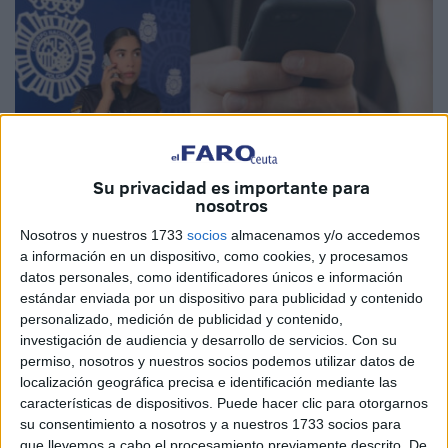
Su privacidad es importante para
nosotros
Nosotros y nuestros 1733
socios
almacenamos y/o accedemos
a información en un dispositivo, como cookies, y procesamos
datos personales, como identificadores únicos e información
Imagen cedida
estándar enviada por un dispositivo para publicidad y contenido
personalizado, medición de publicidad y contenido,
investigación de audiencia y desarrollo de servicios.
Con su
permiso, nosotros y nuestros socios podemos utilizar datos de
“Te llaman por tu compromiso con la empresa,
cuentan
localización geográfica precisa e identificación mediante las
con tu buena voluntad y usan la urgencia como
características de dispositivos. Puede hacer clic para otorgarnos
su consentimiento a nosotros y a nuestros 1733 socios para
trampa
”. De esta manera la Policía Nacional ofrece a los
que llevemos a cabo el procesamiento previamente descrito. De