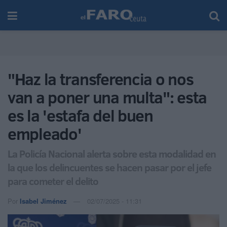
"Haz la transferencia o nos
van a poner una multa": esta
es la 'estafa del buen
empleado'
La Policía Nacional alerta sobre esta modalidad en
la que los delincuentes se hacen pasar por el jefe
para cometer el delito
Por
Isabel Jiménez
02/07/2025 - 11:31