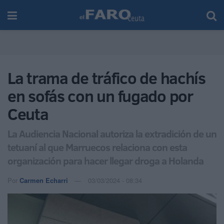
La trama de tráfico de hachís
en sofás con un fugado por
Ceuta
La Audiencia Nacional autoriza la extradición de un
tetuaní al que Marruecos relaciona con esta
organización para hacer llegar droga a Holanda
Por
Carmen Echarri
03/03/2024 - 08:34