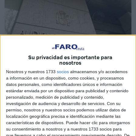
Su privacidad es importante para
Imagen de archivo
nosotros
Nosotros y nuestros 1733
socios
almacenamos y/o accedemos
a información en un dispositivo, como cookies, y procesamos
datos personales, como identificadores únicos e información
La Audiencia Nacional
ha autorizado la entrega a las
estándar enviada por un dispositivo para publicidad y contenido
personalizado, medición de publicidad y contenido,
autoridades judiciales
de
Marruecos
de un tetuaní
investigación de audiencia y desarrollo de servicios.
Con su
investigado por un delito de
tráfico de drogas
. Había
permiso, nosotros y nuestros socios podemos utilizar datos de
salido de su país en diciembre de 2019, sabiéndose
localización geográfica precisa e identificación mediante las
buscado. Lo hizo a través del
paso fronterizo
de Ceuta.
características de dispositivos. Puede hacer clic para otorgarnos
su consentimiento a nosotros y a nuestros 1733 socios para
Contra esta persona pesaba una orden internacional de
que llevemos a cabo el procesamiento previamente descrito. De