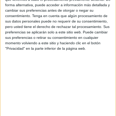
captura tras una investigación llevada a cabo en Nador por
forma alternativa, puede acceder a información más detallada y
cambiar sus preferencias antes de otorgar o negar su
el
pase de hachís
dentro de sofás a través de la frontera
consentimiento.
Tenga en cuenta que algún procesamiento de
de Beni Enzar.
sus datos personales puede no requerir de su consentimiento,
pero usted tiene el derecho de rechazar tal procesamiento. Sus
La colaboración prestada por un detenido sorprendido en
preferencias se aplicarán solo a este sitio web. Puede cambiar
pleno
pase de narcóticos
sirvió para dar con los
sus preferencias o retirar su consentimiento en cualquier
colaboradores en esta trama que usaban este tipo de
momento volviendo a este sitio y haciendo clic en el botón
"Privacidad" en la parte inferior de la página web.
modus operandi para llevar la mercancía desde Marruecos
a Holanda.
En los registros de viviendas e inmuebles realizados por la
Policía marroquí fueron encontrados sofás preparados
para esta ocultación lo que vino a corroborar que se
estaba ante una organización.
Los argumentos del protagonista de
estos hechos