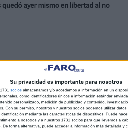
 quedó ayer mismo en libertad al no
iba kifi y unas pipas. El trato, reconoció, era pasar 50
5 kilos más de hachís. “Hice el trato con un amigo de mi
gañaron”.
Su privacidad es importante para nosotros
s 1731
socios
almacenamos y/o accedemos a información en un disposit
que dijo que únicamente le iba a comprar el coche de su
sonales, como identificadores únicos e información estándar enviada 
ntenido personalizado, medición de publicidad y contenido, investigaci
anando así algo de dinero.
os.
Con su permiso, nosotros y nuestros socios podemos utilizar datos 
identificación mediante las características de dispositivos. Puede hacer
ntimiento a nosotros y a nuestros 1731 socios para que llevemos a ca
. De forma alternativa, puede acceder a información más detallada y 