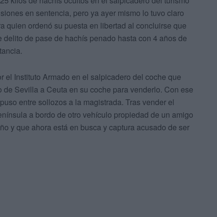
5 kilos de hachís ocultos en el salpicadero del turismo
iones en sentencia, pero ya ayer mismo lo tuvo claro
ra quien ordenó su puesta en libertad al concluirse que
te delito de pase de hachís penado hasta con 4 años de
tancia.
or el Instituto Armado en el salpicadero del coche que
o de Sevilla a Ceuta en su coche para venderlo. Con ese
expuso entre sollozos a la magistrada. Tras vender el
enínsula a bordo de otro vehículo propiedad de un amigo
ño y que ahora está en busca y captura acusado de ser