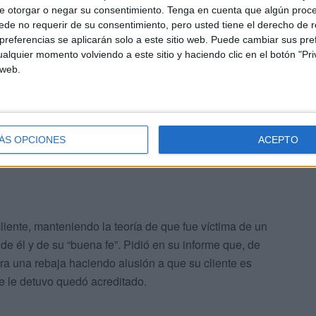
e otorgar o negar su consentimiento.
Tenga en cuenta que algún proc
de no requerir de su consentimiento, pero usted tiene el derecho de r
referencias se aplicarán solo a este sitio web. Puede cambiar sus pref
e le encontró la droga en el salpicadero y que la misma
alquier momento volviendo a este sitio y haciendo clic en el botón "Pri
alía solicitó la condena al haber quedado su autoría
 web.
verosímil” tanto por los desplazamientos realizados como
hís en un coche conducido por otro sin saber el destino
ecto se llevaría a buen puerto.
ÁS OPCIONES
ACEPTO
liente, manteniendo la teoría de que fue víctima de un
e él y de su “buena fe”. Pidió en su informe que, de
ara una rebaja haciendo alusión a que su cliente es
 le detuvo quedó acreditado.