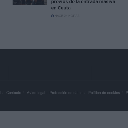
previos de la entrada masiva
en Ceuta
HACE 24 HORAS
d
Contacto
Aviso legal – Protección de datos
Política de cookies
P