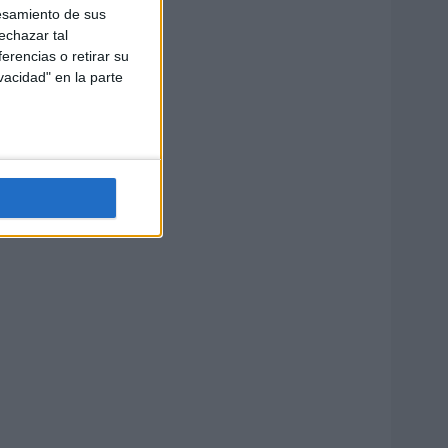
esamiento de sus
echazar tal
erencias o retirar su
vacidad" en la parte