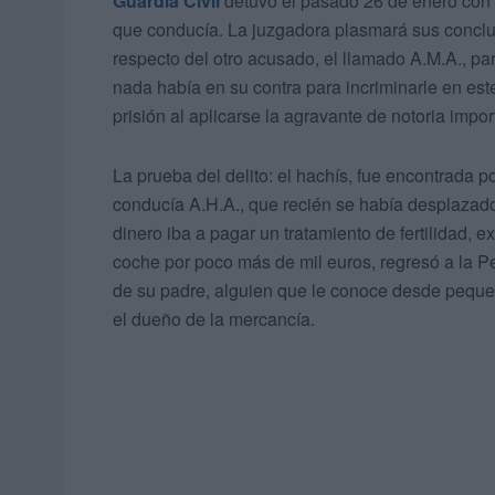
Guardia Civil
detuvo el pasado 26 de enero con 2
que conducía. La juzgadora plasmará sus conclus
respecto del otro acusado, el llamado A.M.A., pa
nada había en su contra para incriminarle en es
prisión al aplicarse la agravante de notoria impor
La prueba del delito: el hachís, fue encontrada p
conducía A.H.A., que recién se había desplazad
dinero iba a pagar un tratamiento de fertilidad, 
coche por poco más de mil euros, regresó a la P
de su padre, alguien que le conoce desde peque
el dueño de la mercancía.