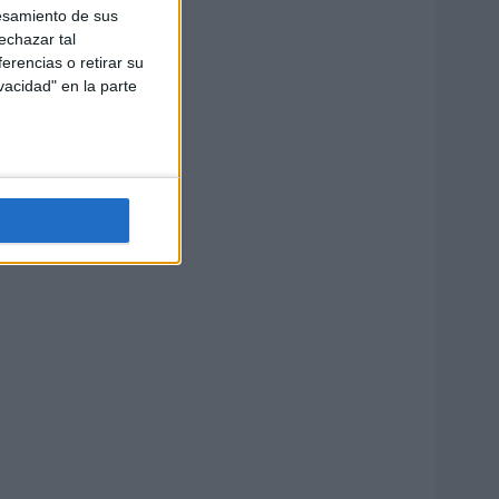
esamiento de sus
echazar tal
erencias o retirar su
vacidad" en la parte