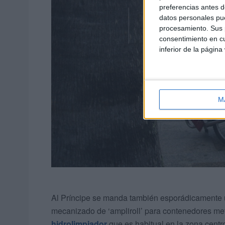
preferencias antes d
datos personales pue
procesamiento. Sus p
consentimiento en cu
inferior de la página
M
Al Príncipe se manda también esporádicamente u
mecanizado de ‘ampliroll’ para contenedores me
hidrolimpiador
que es habitual en la zona centr