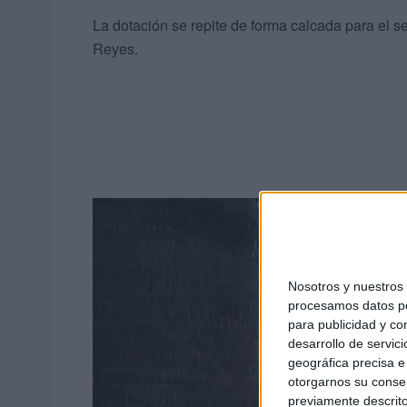
La dotación se repite de forma calcada para el se
Reyes.
Nosotros y nuestro
procesamos datos per
para publicidad y co
desarrollo de servici
geográfica precisa e 
otorgarnos su conse
previamente descrito