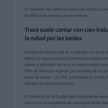
En sectores tan extensos como ese último o Juan
el doble (dos peones) por la mañana.
Trace suele contar con cien trab
la mitad por las tardes
Aunque el contrato que se le adjudicó en 2013 v
febrero a seguir prestando la limpieza pública vi
básico y prioritario del que no resulta posible p
Plan de Servicios vigente “por un plazo de un año
plazo es menor”. La UTE, participada en un 66,4%
trabajos de manera mensual.
El Gobierno de la Ciudad está actualmente esper
inicia o no el expediente de municipalización qu