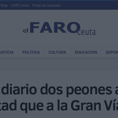
 Roja
COPE Ceuta
Portal del suscriptor
USTICIA
POLÍTICA
CULTURA
EDUCACIÓN
DEPO
 diario dos peones a
tad que a la Gran Ví