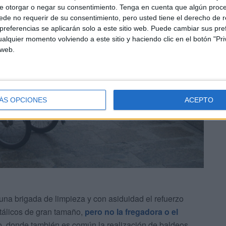
e otorgar o negar su consentimiento.
Tenga en cuenta que algún proc
de no requerir de su consentimiento, pero usted tiene el derecho de r
referencias se aplicarán solo a este sitio web. Puede cambiar sus pref
alquier momento volviendo a este sitio y haciendo clic en el botón "Pri
 web.
ÁS OPCIONES
ACEPTO
na brigada de limpieza y con asiduidad el refuerzo
tálicos de gran tamaño,
pero no la fregadora o el
o, donde también es común la realización de baldeos