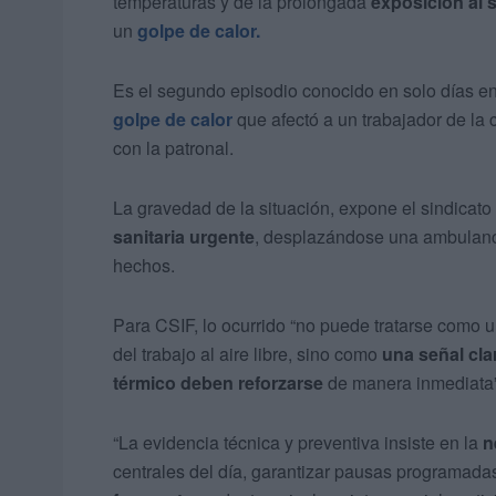
temperaturas y de la prolongada
exposición al s
un
golpe de calor.
Es el segundo episodio conocido en solo días 
golpe de calor
que afectó a un trabajador de la
con la patronal.
La gravedad de la situación, expone el sindicato
sanitaria urgente
, desplazándose una ambulancia
hechos.
Para CSIF, lo ocurrido “no puede tratarse como 
del trabajo al aire libre, sino como
una señal cla
térmico deben reforzarse
de manera inmediata”
“La evidencia técnica y preventiva insiste en la
n
centrales del día, garantizar pausas programad