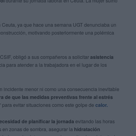
ol
durante su jornada laboral en Ceuta. La mujer sufrió
en Ceuta, ya que hace una semana UGT denunciaba un
 construcción, motivando posteriormente una polémica
 CSIF, obligó a sus compañeros a solicitar
asistencia
 para atender a la trabajadora en el lugar de los
un incidente menor ni como una consecuencia inevitable
ra de que las medidas preventivas frente al estrés
 para evitar situaciones como este golpe de
calor.
ecesidad de planificar la jornada
evitando las horas
as en zonas de sombra, asegurar la
hidratación