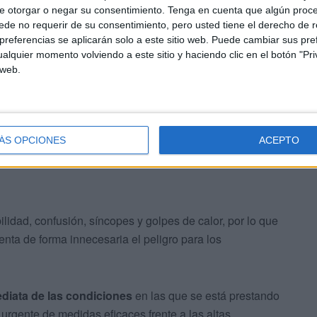
n episodio de este tipo haya terminado con una
e otorgar o negar su consentimiento.
Tenga en cuenta que algún proc
nción urgente
, porque pone de manifiesto que “la
de no requerir de su consentimiento, pero usted tiene el derecho de r
a, sino un riesgo laboral real con consecuencias
referencias se aplicarán solo a este sitio web. Puede cambiar sus pref
alquier momento volviendo a este sitio y haciendo clic en el botón "Pri
 web.
ÁS OPCIONES
ACEPTO
lidad, confusión, síncopes y golpes de calor, por lo que
enta de forma innecesaria el peligro para los
ediata de las condiciones
en las que se está prestando
n urgente de medidas eficaces frente a las altas