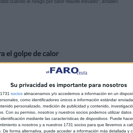
vidad cuando el riesgo por calor resulte elevado”, añaden.
a el golpe de calor
libre la empresa tiene la obligación de
evaluar el riesgo,
iempos de exposición y proteger de manera efectiva la
Su privacidad es importante para nosotros
r.
s 1731
socios
almacenamos y/o accedemos a información en un disposit
sonales, como identificadores únicos e información estándar enviada 
r o suspender la actividad cuando las
condiciones
ntenido personalizado, medición de publicidad y contenido, investigaci
ve e inminente que no pueda neutralizarse con otras
os.
Con su permiso, nosotros y nuestros socios podemos utilizar datos 
SIF.
identificación mediante las características de dispositivos. Puede hacer
ntimiento a nosotros y a nuestros 1731 socios para que llevemos a ca
. De forma alternativa, puede acceder a información más detallada y 