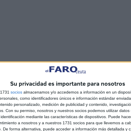
es un plato compuesto por carne, huevos, patatas,
Su privacidad es importante para nosotros
inero “nadie puede perderse al bajar a la Feria”. Ese es
s 1731
socios
almacenamos y/o accedemos a información en un disposit
 caseta. Además, también destacan por sus croquetas
sonales, como identificadores únicos e información estándar enviada 
ntenido personalizado, medición de publicidad y contenido, investigaci
os.
Con su permiso, nosotros y nuestros socios podemos utilizar datos 
identificación mediante las características de dispositivos. Puede hacer
do un tour repleto de exquisiteces y muy buen ambiente.
ntimiento a nosotros y a nuestros 1731 socios para que llevemos a ca
mente se vive en Ceuta a primeros de agosto. La realidad
. De forma alternativa, puede acceder a información más detallada y 