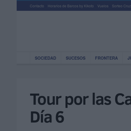
Contacto
Horarios de Barcos by Kikoto
Vuelos
Sorteo Cruz
SOCIEDAD
SUCESOS
FRONTERA
J
Tour por las C
Día 6