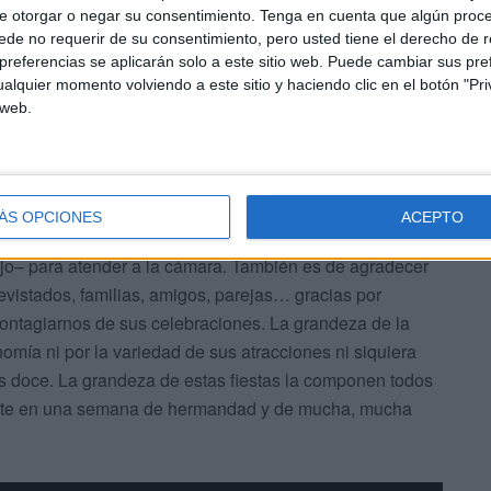
e otorgar o negar su consentimiento.
Tenga en cuenta que algún proc
rla y saborearla de primera mano para conocer su
de no requerir de su consentimiento, pero usted tiene el derecho de r
referencias se aplicarán solo a este sitio web. Puede cambiar sus pref
alquier momento volviendo a este sitio y haciendo clic en el botón "Pri
 web.
ÁS OPCIONES
ACEPTO
 socios y caseteros que han participado en el tour,
ajo– para atender a la cámara. También es de agradecer
evistados, familias, amigos, parejas… gracias por
ontagiarnos de sus celebraciones. La grandeza de la
mía ni por la variedad de sus atracciones ni siquiera
s doce. La grandeza de estas fiestas la componen todos
nvierte en una semana de hermandad y de mucha, mucha