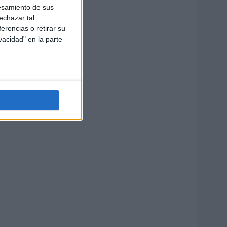
esamiento de sus
echazar tal
erencias o retirar su
vacidad" en la parte