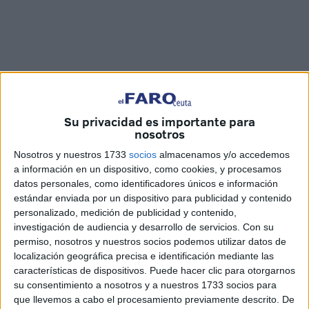
Su privacidad es importante para
Imágenes: Cristian Marfil
nosotros
Nosotros y nuestros 1733
socios
almacenamos y/o accedemos
a información en un dispositivo, como cookies, y procesamos
datos personales, como identificadores únicos e información
El
CECAM
ha rescatado una tortuga bebé. Es la primera
estándar enviada por un dispositivo para publicidad y contenido
personalizado, medición de publicidad y contenido,
vez que se lleva a cabo una recuperación de este tipo, que
investigación de audiencia y desarrollo de servicios.
Con su
ha tenido lugar en la bahía sur detectándose en una de la
permiso, nosotros y nuestros socios podemos utilizar datos de
salidas rutinarias que lleva a cabo esta entidad. El
localización geográfica precisa e identificación mediante las
quelonio
se encontraba atrapado en una red y estaba
características de dispositivos. Puede hacer clic para otorgarnos
repleto de cangrejos que le hacían daño. Tras el
su consentimiento a nosotros y a nuestros 1733 socios para
que llevemos a cabo el procesamiento previamente descrito. De
sorprendente hallazgo, el primero de un ejemplar tan