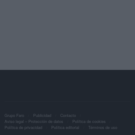
Grupo Faro
Publicidad
Contacto
Aviso legal – Protección de datos
Política de cookies
Política de privacidad
Política editorial
Términos de uso