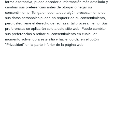
forma alternativa, puede acceder a información más detallada y
pequeño que tiene lugar para el CECAM, se ha procedido
cambiar sus preferencias antes de otorgar o negar su
a su liberación inmediata y traslado a la base de la que
consentimiento.
Tenga en cuenta que algún procesamiento de
disponen en Alfau.
sus datos personales puede no requerir de su consentimiento,
pero usted tiene el derecho de rechazar tal procesamiento. Sus
Ya tiene nombre, se llama Canija, y está recibiendo los
preferencias se aplicarán solo a este sitio web. Puede cambiar
sus preferencias o retirar su consentimiento en cualquier
cuidados por parte de los profesionales de una entidad
momento volviendo a este sitio y haciendo clic en el botón
que lleva a sus espaldas varios rescates de más
"Privacidad" en la parte inferior de la página web.
galápagos, entre ellos una tortuga verde que será liberada
en breve y a la que se le ha colocado un GPS para su
localización y detección del trayecto que emprenda
cuando recupere su libertad. Ella también tiene nombre: se
llama África.
En el caso de la tortuga bebé llevaba un pequeño trozo de
red enroscado a su cuerpo, lo que estaba provocándole
daños y asfixiándola. La presencia del CECAM en el lugar
fue determinante para que se le salvara la vida. Ahora va a
recibir todos los cuidados posibles, analizando primero la