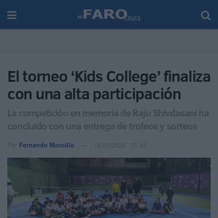
El torneo ‘Kids College’ finaliza
con una alta participación
La competición en memoria de Raju Shivdasani ha
concluido con una entrega de trofeos y sorteos
Por
Fernando Morcillo
18/03/2023 - 21:42