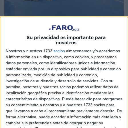
Fotos: Fernando Morcillo
Su privacidad es importante para
nosotros
Nosotros y nuestros 1733
socios
almacenamos y/o accedemos
En la tarde de este sábado se ha procedido a la entrega de
a información en un dispositivo, como cookies, y procesamos
trofeos en el torneo ‘Kids College’ de
tenis
en memoria
datos personales, como identificadores únicos e información
Raju Shivdasani
, en los que han participado un total de
estándar enviada por un dispositivo para publicidad y contenido
84 jugadores y que ha tenido lugar en el club ‘La Perla del
personalizado, medición de publicidad y contenido,
investigación de audiencia y desarrollo de servicios.
Con su
Mediterráneo’ de Ceuta.
permiso, nosotros y nuestros socios podemos utilizar datos de
localización geográfica precisa e identificación mediante las
También ha habido tiempo para rendirle un merecido
características de dispositivos. Puede hacer clic para otorgarnos
homenaje a Raju Shivdasani, recordando lo importante
su consentimiento a nosotros y a nuestros 1733 socios para
que ha sido este hombre en la ciudad por todos sus
que llevemos a cabo el procesamiento previamente descrito. De
proyectos y logros conseguidos y también ha sido
forma alternativa, puede acceder a información más detallada y
cambiar sus preferencias antes de otorgar o negar su
mencionado y recordado como “el principal promotor de