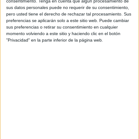
consentimiento.
Tenga en cuenta que algún procesamiento de
este torneo” en palabras del presidente de la Federación
sus datos personales puede no requerir de su consentimiento,
de Tenis de Ceuta, Yassin Harrus.
pero usted tiene el derecho de rechazar tal procesamiento. Sus
preferencias se aplicarán solo a este sitio web. Puede cambiar
Las categorías, las que han participado en este torneo ha
sus preferencias o retirar su consentimiento en cualquier
sido de todas las edades desde seis años hasta personas
momento volviendo a este sitio y haciendo clic en el botón
"Privacidad" en la parte inferior de la página web.
con más de 50 años de edad. Una jornada en la que ha
acompañado el tiempo con sol. Es de agradecer, ya que
esta climatología es la idónea para jugar a este
deporte
;
de lo contrario, si hace viento, no permite disfrutar de un
pleno rendimiento del tenis, ya que la bola se mueve
mucho.
Esta prueba, está dentro de un circuito que albergará otras
250 anuales repartidas por todas las ciudades de España,
y en las que el mejor de cada comunidad autónoma
accederá a un Máster Final en el mes de diciembre cuya
sede aun por determinar.