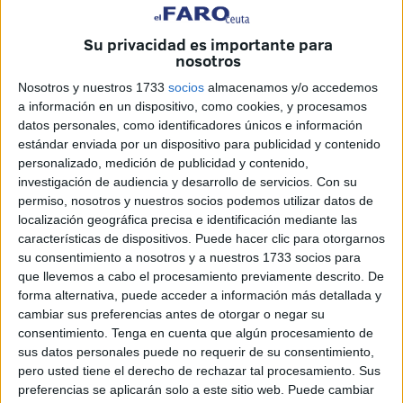
Casado y con dos hijos adolescentes, su pérdida ha
Su privacidad es importante para
dejado “muy afectada y apenada” a la Comunidad Hindú
nosotros
de la ciudad, con la que estaba “muy implicado”, y al resto
Nosotros y nuestros 1733
socios
almacenamos y/o accedemos
de los caballas, ciudad en la que son innumerables las
a información en un dispositivo, como cookies, y procesamos
personas que le conocían y apreciaban, tanto por su faceta
datos personales, como identificadores únicos e información
humana como por la profesional, formando a cientos de
estándar enviada por un dispositivo para publicidad y contenido
caballas, sobre todo en el aprendizaje de inglés.
personalizado, medición de publicidad y contenido,
investigación de audiencia y desarrollo de servicios.
Con su
Diplomado en Magisterio por
la Universidad de Granada
permiso, nosotros y nuestros socios podemos utilizar datos de
localización geográfica precisa e identificación mediante las
(UGR)
, Shivdasani ha fallecido con alrededor de 50 años
características de dispositivos. Puede hacer clic para otorgarnos
de edad. Era docente del
Ministerio de Educación y
su consentimiento a nosotros y a nuestros 1733 socios para
Formación Profesional (MEFP)
en la ciudad que le vio
que llevemos a cabo el procesamiento previamente descrito. De
nacer, donde también ejercía como director de la
forma alternativa, puede acceder a información más detallada y
Academia Kids College.
cambiar sus preferencias antes de otorgar o negar su
consentimiento.
Tenga en cuenta que algún procesamiento de
También era examinador de español como lengua
sus datos personales puede no requerir de su consentimiento,
pero usted tiene el derecho de rechazar tal procesamiento. Sus
extranjera del Instituto Cervantes y de inglés para el
preferencias se aplicarán solo a este sitio web. Puede cambiar
Instituto Carmbridge, así como miembro fundador de la