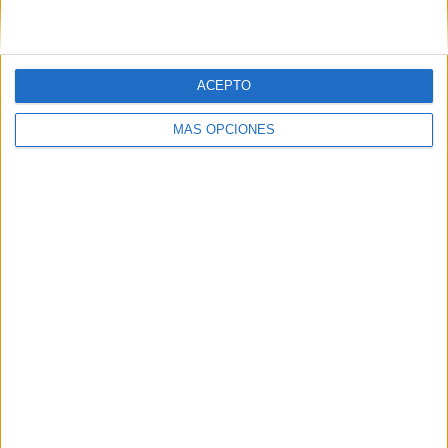
ACEPTO
MÁS OPCIONES
Tags:
Drogas
Guardia Civil
Marruecos
Melilla
Related
Posts
Castillejos se blinda ante los anuncios de
entrada de inmigrantes en Ceuta
HACE 2 HORAS
¡Rápido, rápido!: las mafias se forran