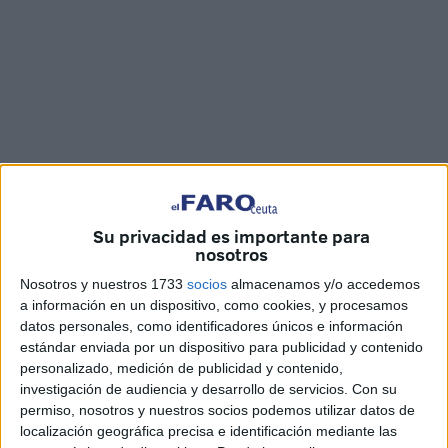
Imágenes cedidas
Su privacidad es importante para
nosotros
Nosotros y nuestros 1733
socios
almacenamos y/o accedemos
a información en un dispositivo, como cookies, y procesamos
El Servicio de
Vigilancia Aduanera de la Agencia
datos personales, como identificadores únicos e información
Tributaria y la Guardia Civil
han detenido a dos personas
estándar enviada por un dispositivo para publicidad y contenido
personalizado, medición de publicidad y contenido,
por tráfico de drogas al ser intervenidas más de
3,2
investigación de audiencia y desarrollo de servicios.
Con su
toneladas de hachís
ocultas entre cartones reciclados en
permiso, nosotros y nuestros socios podemos utilizar datos de
la provincia de Granada procedente del puerto de Melilla.
localización geográfica precisa e identificación mediante las