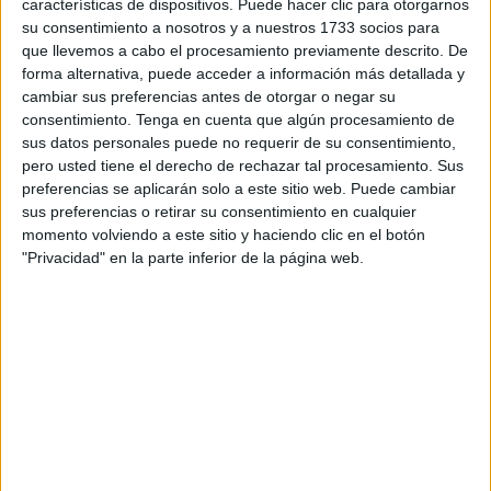
características de dispositivos. Puede hacer clic para otorgarnos
A los detenidos se les atribuyen los delitos por pertenencia
su consentimiento a nosotros y a nuestros 1733 socios para
a
organización criminal
y
contra la salud pública
por
que llevemos a cabo el procesamiento previamente descrito. De
forma alternativa, puede acceder a información más detallada y
tráfico de drogas.
cambiar sus preferencias antes de otorgar o negar su
consentimiento.
Tenga en cuenta que algún procesamiento de
La carga fue introducida en Melilla desde Marruecos.
sus datos personales puede no requerir de su consentimiento,
pero usted tiene el derecho de rechazar tal procesamiento. Sus
Una de las mayores aprehensiones
preferencias se aplicarán solo a este sitio web. Puede cambiar
sus preferencias o retirar su consentimiento en cualquier
de hachís
momento volviendo a este sitio y haciendo clic en el botón
"Privacidad" en la parte inferior de la página web.
Esta es una de las mayores aprehensiones de este tipo de
sustancia procedente de la ciudad autónoma en los
últimos años, según han comunicado en nota de prensa
tras esta
operación conjunta
de la Agencia Tributaria y la
Guardia Civil.
Este golpe al narcotráfico que se ha denominado
‘Operación Sarcina’
se inició al detectarse un posible