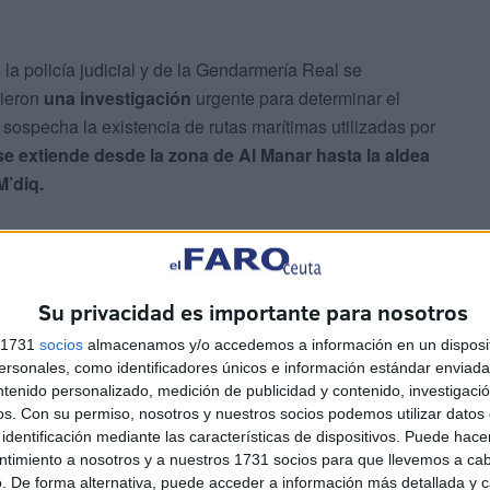
a policía judicial y de la Gendarmería Real se
rieron
una investigación
urgente para determinar el
 sospecha la existencia de rutas marítimas utilizadas por
se extiende desde la zona de Al Manar hasta la aldea
M’diq.
Su privacidad es importante para nosotros
s 1731
socios
almacenamos y/o accedemos a información en un disposit
sonales, como identificadores únicos e información estándar enviada 
a revelar los vínculos de una red internacional activa, lo
ntenido personalizado, medición de publicidad y contenido, investigaci
 de alerta y
reforzar la vigilancia marítima
a lo largo de
os.
Con su permiso, nosotros y nuestros socios podemos utilizar datos 
o alyaoum24.com.
identificación mediante las características de dispositivos. Puede hacer
ntimiento a nosotros y a nuestros 1731 socios para que llevemos a ca
. De forma alternativa, puede acceder a información más detallada y 
través de las playas costeras de Tánger ha