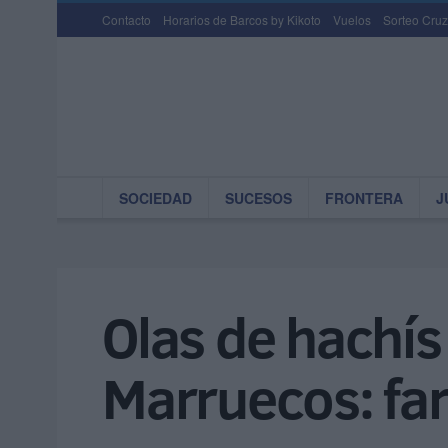
Contacto
Horarios de Barcos by Kikoto
Vuelos
Sorteo Cruz
SOCIEDAD
SUCESOS
FRONTERA
J
Olas de hachís 
Marruecos: fa