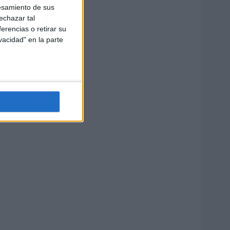
esamiento de sus
echazar tal
erencias o retirar su
vacidad" en la parte