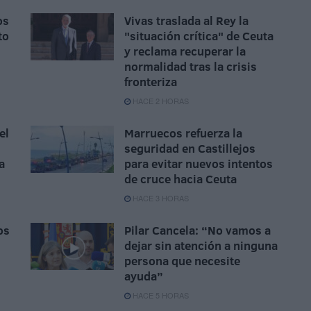
os
Vivas traslada al Rey la
to
"situación crítica" de Ceuta
y reclama recuperar la
normalidad tras la crisis
fronteriza
HACE 2 HORAS
el
Marruecos refuerza la
seguridad en Castillejos
a
para evitar nuevos intentos
de cruce hacia Ceuta
HACE 3 HORAS
os
Pilar Cancela: “No vamos a
dejar sin atención a ninguna
persona que necesite
ayuda”
HACE 5 HORAS