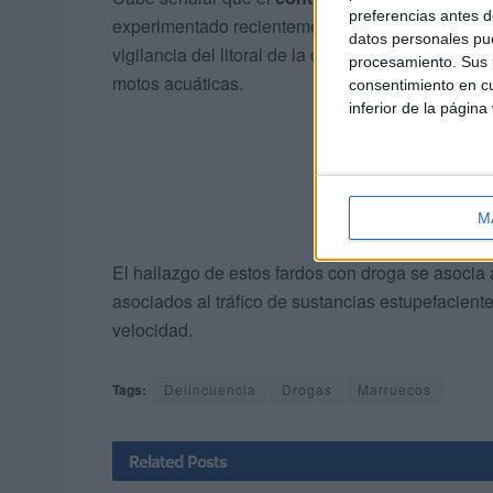
preferencias antes d
experimentado recientemente
un repunte
, ya q
datos personales pue
vigilancia del litoral de la ciudad lograron frust
procesamiento. Sus p
motos acuáticas.
consentimiento en cu
inferior de la página
M
El hallazgo de estos fardos con droga se asocia 
asociados al tráfico de sustancias estupefacie
velocidad.
Tags:
Delincuencia
Drogas
Marruecos
Related
Posts