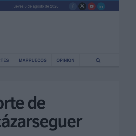
jueves 6 de agosto de 2026
RTES
MARRUECOS
OPINIÓN
orte de
cázarseguer