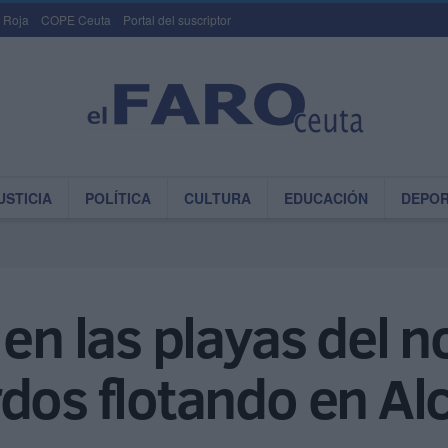
 Roja
COPE Ceuta
Portal del suscriptor
USTICIA
POLÍTICA
CULTURA
EDUCACIÓN
DEPO
en las playas del n
rdos flotando en Al