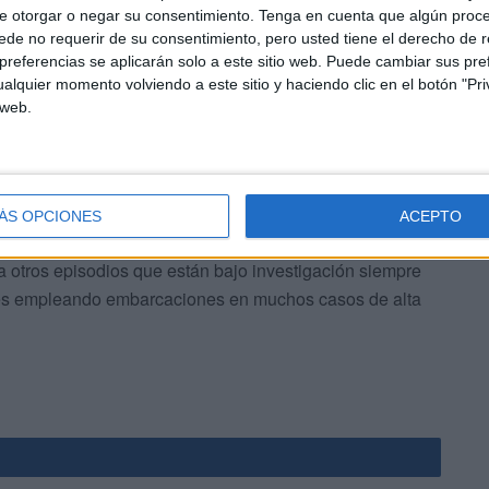
e otorgar o negar su consentimiento.
Tenga en cuenta que algún proc
ue patrullas de las fuerzas auxiliares encargadas de la
de no requerir de su consentimiento, pero usted tiene el derecho de r
rar dos operaciones de tráfico de drogas realizadas con
referencias se aplicarán solo a este sitio web. Puede cambiar sus pref
alquier momento volviendo a este sitio y haciendo clic en el botón "Pri
 web.
ÁS OPCIONES
ACEPTO
a otros episodios que están bajo investigación siempre
ntes empleando embarcaciones en muchos casos de alta