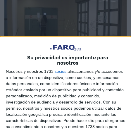
Su privacidad es importante para
nosotros
Nosotros y nuestros 1733
socios
almacenamos y/o accedemos
a información en un dispositivo, como cookies, y procesamos
datos personales, como identificadores únicos e información
Imagen de archivo
estándar enviada por un dispositivo para publicidad y contenido
personalizado, medición de publicidad y contenido,
investigación de audiencia y desarrollo de servicios.
Con su
permiso, nosotros y nuestros socios podemos utilizar datos de
La
Plataforma ‘Todos por una Sanidad Digna’
de Ceuta
localización geográfica precisa e identificación mediante las
ha convocado a todas las organizaciones interesadas a su
características de dispositivos. Puede hacer clic para otorgarnos
su consentimiento a nosotros y a nuestros 1733 socios para
primera reunión que se estará llevando a cabo el próximo