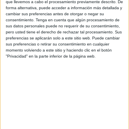
que llevemos a cabo el procesamiento previamente descrito. De
11 de diciembre en la
Biblioteca
Pública del Estado
forma alternativa, puede acceder a información más detallada y
Adolfo Suárez, a las 19:00 horas.
cambiar sus preferencias antes de otorgar o negar su
consentimiento.
Tenga en cuenta que algún procesamiento de
El objetivo de este encuentro no es otro sino el de
sus datos personales puede no requerir de su consentimiento,
presentar su hoja de ruta, “la cual aborda cuestiones
pero usted tiene el derecho de rechazar tal procesamiento. Sus
preferencias se aplicarán solo a este sitio web. Puede cambiar
cruciales relacionadas con la calidad y dignidad de los
sus preferencias o retirar su consentimiento en cualquier
servicios de salud
en nuestra comunidad”.
momento volviendo a este sitio y haciendo clic en el botón
"Privacidad" en la parte inferior de la página web.
Este documento que van a hacer público contendrá “los
objetivos a corto, mediano y largo plazo que buscamos
alcanzar para garantizar el bienestar de todos los
ciudadanos”.
Al respecto, han adelantado que “la participación de las
organizaciones es fundamental para fortalecer nuestra voz
y conseguir los cambios necesarios en el
ámbito de la
sanidad
”
Es por ello que han hecho extensiva la invitación a “todas