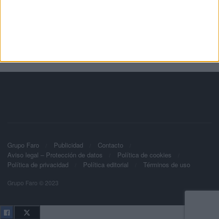
Grupo Faro
Publicidad
Contacto
Aviso legal – Protección de datos
Política de cookies
Política de privacidad
Política editorial
Términos de uso
Grupo Faro © 2023