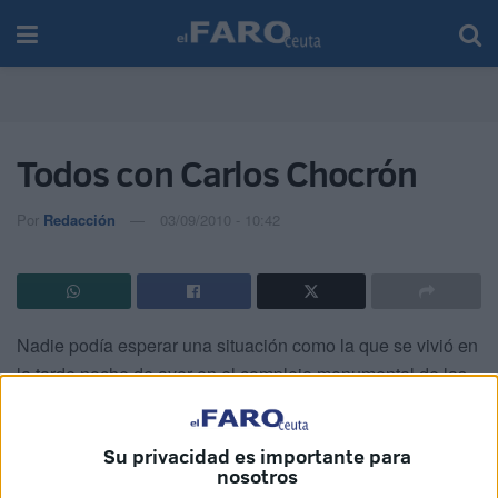
Todos con Carlos Chocrón
Por
Redacción
03/09/2010 - 10:42
Nadie podía esperar una situación como la que se vivió en
la tarde noche de ayer en el complejo monumental de las
Murallas Reales con el desvanecimiento que sufrió el
insigne empresario ceutí Carlos Chocrón,
instantes
Su privacidad es importante para
después de recibir de manos del presidente de la Ciudad,
nosotros
Juan Vivas, la medalla de la Autonomía y de pronunciar su