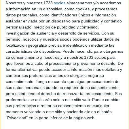
Nosotros y nuestros 1733
socios
almacenamos y/o accedemos
discurso, donde agradeció la gran acogida que había
a información en un dispositivo, como cookies, y procesamos
tenido en nuestra ciudad desde su llegada hace más de
datos personales, como identificadores únicos e información
cincuenta años. Desde estas líneas deseamos una pronta
estándar enviada por un dispositivo para publicidad y contenido
recuperación a Carlos Chocrón, un empresario modelo,
personalizado, medición de publicidad y contenido,
investigación de audiencia y desarrollo de servicios.
Con su
que ha sabido expandir su negocio a otros puntos de
permiso, nosotros y nuestros socios podemos utilizar datos de
nuestro país, pero sin perder nunca sus raices ceutíes y
localización geográfica precisa e identificación mediante las
llevando siempre a Ceuta en los labios a todos los lugares
características de dispositivos. Puede hacer clic para otorgarnos
a donde viajaba por motivos profesionales. Don Carlos es
su consentimiento a nosotros y a nuestros 1733 socios para
que llevemos a cabo el procesamiento previamente descrito. De
un luchador, un hombre fuerte y querido con el que hoy
forma alternativa, puede acceder a información más detallada y
estamos todos.
cambiar sus preferencias antes de otorgar o negar su
consentimiento.
Tenga en cuenta que algún procesamiento de
sus datos personales puede no requerir de su consentimiento,
pero usted tiene el derecho de rechazar tal procesamiento. Sus
Related
Posts
preferencias se aplicarán solo a este sitio web. Puede cambiar
sus preferencias o retirar su consentimiento en cualquier
El reto de Ceuta: casi 1.400 menores
momento volviendo a este sitio y haciendo clic en el botón
inmigrantes para una ciudad que solo
"Privacidad" en la parte inferior de la página web.
puede atender a 30
HACE 8 MINUTOS