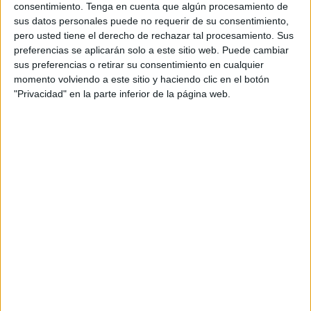
recorrerán un total de 7,4 kilómetros y 73 en el resto con
consentimiento.
Tenga en cuenta que algún procesamiento de
sus datos personales puede no requerir de su consentimiento,
14,8 kilómetros como objetivo final.
El recorrido
tiene
pero usted tiene el derecho de rechazar tal procesamiento. Sus
como salida y meta el Campo de Tiro de El Jaral y se
preferencias se aplicarán solo a este sitio web. Puede cambiar
llevará a cabo en la Pista de la Lastra y Finca Serrano.
sus preferencias o retirar su consentimiento en cualquier
momento volviendo a este sitio y haciendo clic en el botón
Los datos técnicos de la prueba dicen que las categorías
"Privacidad" en la parte inferior de la página web.
cadete e infantil tendrán una distancia de 7,4 kilómetros
con un desnivel acumulado de 402 metros y un límite para
finalizarla de una hora y treinta minutos.
Para el resto de categorías la distancia es de 14,8
kilómetros con un desnivel acumulado de 804 metros y
dos horas y media como tiempo límite para finalizar el
recorrido.
La entrega de dorsales se llevará a cabo este mismo
sábado, día de la prueba en la
Biblioteca Pública
'Adolfo
Suárez' entre las 10:00 y las 12:00 horas, para sobre las