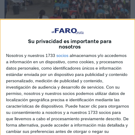
Su privacidad es importante para
Imagen de archivo
nosotros
Nosotros y nuestros 1733
socios
almacenamos y/o accedemos
a información en un dispositivo, como cookies, y procesamos
datos personales, como identificadores únicos e información
Este sábado 11 de noviembre se celebra la
IV Anyera
estándar enviada por un dispositivo para publicidad y contenido
Nordic Walking
Cámara de Comercio de Ceuta 2023, la
personalizado, medición de publicidad y contenido,
cuarta y última prueba
de la Copa de España que pondrá
investigación de audiencia y desarrollo de servicios.
Con su
final al título a nivel nacional de esta modalidad. Esta
permiso, nosotros y nuestros socios podemos utilizar datos de
localización geográfica precisa e identificación mediante las
prueba se celebra en colaboración con el Club Anyera y la
características de dispositivos. Puede hacer clic para otorgarnos
Ciudad Autónoma
.
su consentimiento a nosotros y a nuestros 1733 socios para
que llevemos a cabo el procesamiento previamente descrito. De
Con un total de 83 marchadores, divididos en 10
forma alternativa, puede acceder a información más detallada y
participantes en la categoría Infantil y Cadetes que
cambiar sus preferencias antes de otorgar o negar su