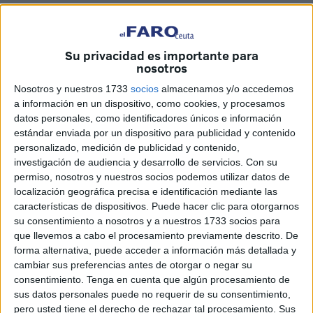
Además de una reunión a lo grande entre amantes del
motor, esta 4ª Concentración Motera de Ceuta supone un
escenario idílico para exponer la ciudad de cara al exterior.
Su privacidad es importante para
nosotros
El evento contará con numerosas actividades: recepción
Nosotros y nuestros 1733
socios
almacenamos y/o accedemos
del personal y un picoteo para los visitantes; la ruta por la
a información en un dispositivo, como cookies, y procesamos
ciudad; actividades; el tiempo de ocio; y la visita a los
datos personales, como identificadores únicos e información
sponsors
.
estándar enviada por un dispositivo para publicidad y contenido
personalizado, medición de publicidad y contenido,
investigación de audiencia y desarrollo de servicios.
Con su
Comienzo: Día 5
permiso, nosotros y nuestros socios podemos utilizar datos de
localización geográfica precisa e identificación mediante las
El evento arrancará el
viernes 5,
una jornada pensada
características de dispositivos. Puede hacer clic para otorgarnos
para recibir a los participantes que llegarán desde distintos
su consentimiento a nosotros y a nuestros 1733 socios para
que llevemos a cabo el procesamiento previamente descrito. De
puntos de la península, la denominada “recepción”.
forma alternativa, puede acceder a información más detallada y
cambiar sus preferencias antes de otorgar o negar su
Según ha explicado Mehdi, muchos motoristas aterrizarán
consentimiento.
Tenga en cuenta que algún procesamiento de
en Ceuta temprano y la organización se encargará de
sus datos personales puede no requerir de su consentimiento,
trasladarlos a los hoteles.
La recepción
oficial se
pero usted tiene el derecho de rechazar tal procesamiento. Sus