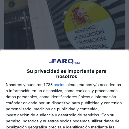
Imagen de archivo
Su privacidad es importante para
nosotros
Nosotros y nuestros 1733
socios
almacenamos y/o accedemos
a información en un dispositivo, como cookies, y procesamos
datos personales, como identificadores únicos e información
El Ministerio de Educación y Formación Profesional
estándar enviada por un dispositivo para publicidad y contenido
(
MEFP
) ha abierto el plazo de presentación de solicitudes
personalizado, medición de publicidad y contenido,
para la obtención del
título de Bachiller para las
investigación de audiencia y desarrollo de servicios.
Con su
personas mayores de 20 años
de edad para los
permiso, nosotros y nuestros socios podemos utilizar datos de
localización geográfica precisa e identificación mediante las
residentes de Ceuta y
Melilla
, que se encontrará abierto