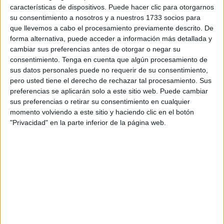
características de dispositivos. Puede hacer clic para otorgarnos
hasta el próximo 10 de diciembre.
su consentimiento a nosotros y a nuestros 1733 socios para
que llevemos a cabo el procesamiento previamente descrito. De
El requisito para acceder a la prueba es ser mayor de esta
forma alternativa, puede acceder a información más detallada y
edad o cumplirla en el año natural de realización de la
cambiar sus preferencias antes de otorgar o negar su
prueba. Asimismo, Además, requiere no estar matriculado
consentimiento.
Tenga en cuenta que algún procesamiento de
en las enseñanzas de
Bachillerato
en ninguna de sus
sus datos personales puede no requerir de su consentimiento,
pero usted tiene el derecho de rechazar tal procesamiento. Sus
modalidades, y no poseer el citado título.
preferencias se aplicarán solo a este sitio web. Puede cambiar
sus preferencias o retirar su consentimiento en cualquier
Además, entre las circunstancias que también admiten
momento volviendo a este sitio y haciendo clic en el botón
poder realizar este procedimiento están la de tener la
"Privacidad" en la parte inferior de la página web.
nacional española y residir temporal o habitualmente en el
extranjero o no tener la nacionalidad española, residir en
el extranjero y haber cursado previamente enseñanzas
regladas del sistema educativo español.
Solicitudes y documentación a
presentar