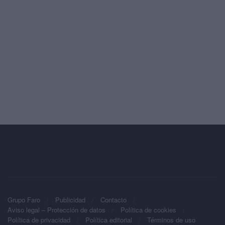
Grupo Faro
Publicidad
Contacto
Aviso legal – Protección de datos
Política de cookies
Política de privacidad
Política editorial
Términos de uso