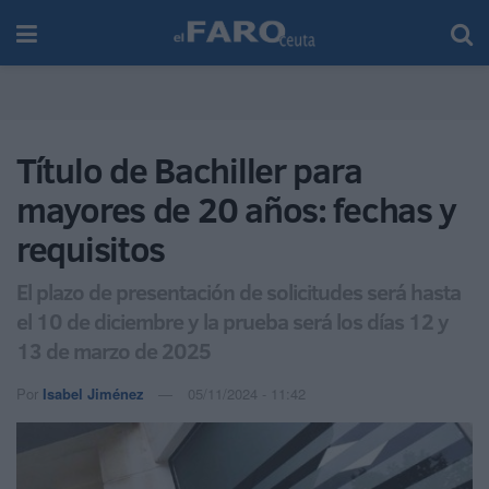
Título de Bachiller para
mayores de 20 años: fechas y
requisitos
El plazo de presentación de solicitudes será hasta
el 10 de diciembre y la prueba será los días 12 y
13 de marzo de 2025
Por
Isabel Jiménez
05/11/2024 - 11:42