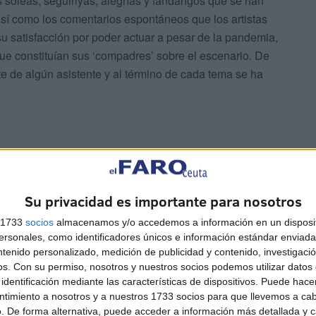
 soleás, seguiriyas, alegrías y fandangos que se han
 así como los comentarios espontáneos que los artistas
u satisfacción por poder actuar a pesar de la pandemia,
que constituían sus ‘compadres’ sobre el escenario. De
e de algún asistente y al término de cada tema se ha
Su privacidad es importante para nosotros
por empeño de Francisco Vallecillo, como han explicado
s 1733
socios
almacenamos y/o accedemos a información en un disposit
tes de que empezaran las actuaciones. Durante este
sonales, como identificadores únicos e información estándar enviada 
s y la Cultura, y en sus jornadas han participado grandes
ntenido personalizado, medición de publicidad y contenido, investigaci
a nacional.
os.
Con su permiso, nosotros y nuestros socios podemos utilizar datos 
identificación mediante las características de dispositivos. Puede hacer
ntimiento a nosotros y a nuestros 1733 socios para que llevemos a ca
. De forma alternativa, puede acceder a información más detallada y 