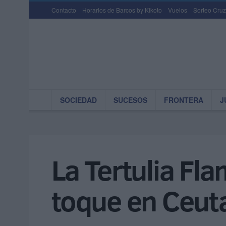
Contacto
Horarios de Barcos by Kikoto
Vuelos
Sorteo Cruz
SOCIEDAD
SUCESOS
FRONTERA
J
La Tertulia Fl
toque en Ceut