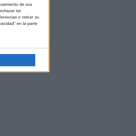
esamiento de sus
echazar tal
erencias o retirar su
vacidad" en la parte