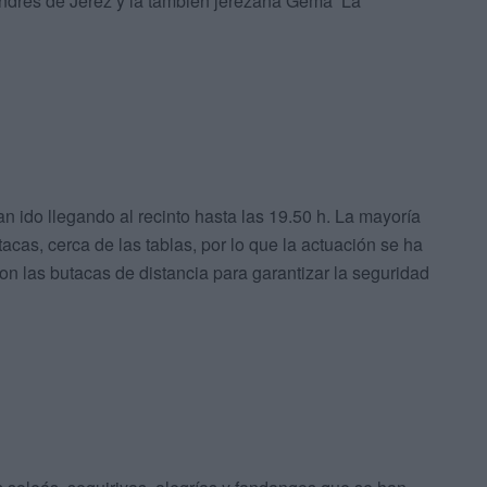
 Andrés de Jerez y la también jerezana Gema ‘La
n ido llegando al recinto hasta las 19.50 h. La mayoría
tacas, cerca de las tablas, por lo que la actuación se ha
on las butacas de distancia para garantizar la seguridad