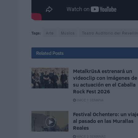
Tags:
Arte
Música
Teatro Auditorio del Revellí
Related
Posts
MetalkrüsA estrenará un
videoclip con imágenes de
su actuación en el Caballa
Rock Fest 2026
HACE 1 SEMANA
Festival Ochentero: un viaj
al pasado en las Murallas
Reales
HACE 2 SEMANAS