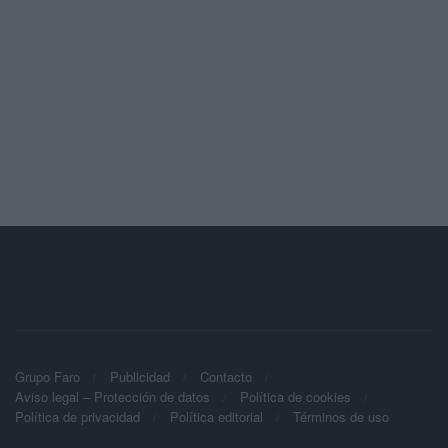
Grupo Faro
Publicidad
Contacto
Aviso legal – Protección de datos
Política de cookies
Política de privacidad
Política editorial
Términos de uso