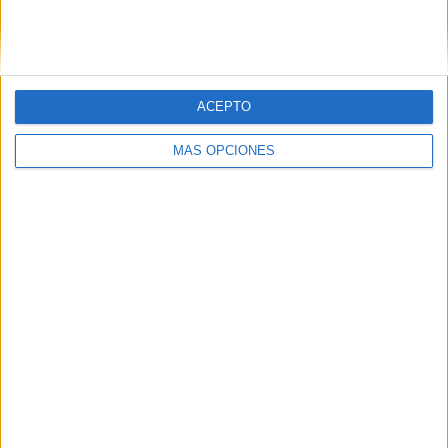
ACEPTO
MÁS OPCIONES
La situación ha reabierto el debate sobre la
atención
sociosanitaria
a
personas sin hogar con problemas