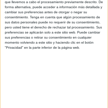
que llevemos a cabo el procesamiento previamente descrito. De
originado el sonido y descubrió a una
mujer
ya dentro del
forma alternativa, puede acceder a información más detallada y
domicilio, y que se había escondido en el
cuarto de baño
.
cambiar sus preferencias antes de otorgar o negar su
consentimiento.
Tenga en cuenta que algún procesamiento de
Para acceder al
inmueble
, la intrusa tuvo que forzar la
sus datos personales puede no requerir de su consentimiento,
persiana
desde el exterior y escalar hasta una
ventana
pero usted tiene el derecho de rechazar tal procesamiento. Sus
situada a un metro de altura, sin rejas. La situación desató
preferencias se aplicarán solo a este sitio web. Puede cambiar
sus preferencias o retirar su consentimiento en cualquier
el
pánico
entre las residentes, quienes comenzaron a
momento volviendo a este sitio y haciendo clic en el botón
gritar.
"Privacidad" en la parte inferior de la página web.
"Imagínate el susto cuando
descubren a una extraña escondida
en el baño"
“Estábamos casi todos dormidos, menos las chicas que se
estaban preparando para ir al instituto”, relata una
vecina
del mismo bloque. “Imagínate el
susto
cuando descubren
a una extraña dentro, escondida en el baño”.