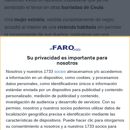
sembrado el temor en otras
barriadas de Ceuta
.
Una
mujer extraña
, vestida completamente de negro,
accedió al interior de una
vivienda habitada
sin permiso
ni conocimiento de sus dueños, colándose por una
ventana
antes de las primeras luces del día. La escena,
que parece sacada de una
película de terror
, se vivió
entre el desconcierto y el pánico de quienes aún se
Su privacidad es importante para
nosotros
estaban preparando para salir hacia el trabajo o al cole.
Nosotros y nuestros 1733
socios
almacenamos y/o accedemos
Alrededor de las
ocho de la mañana
, la
ceutí
que ha
a información en un dispositivo, como cookies, y procesamos
denunciado estos hechos en la
Jefatura Superior de la
datos personales, como identificadores únicos e información
estándar enviada por un dispositivo para publicidad y contenido
Policía Nacional
y que reside con su familia en el
personalizado, medición de publicidad y contenido,
domicilio violentado, escuchó ruidos extraños procedentes
investigación de audiencia y desarrollo de servicios.
Con su
de una de las
ventanas
.
permiso, nosotros y nuestros socios podemos utilizar datos de
localización geográfica precisa e identificación mediante las
Preguntó que quién estaba ahí pero, al no recibir
características de dispositivos. Puede hacer clic para otorgarnos
respuesta, se dirigió hacia el lugar donde se había
su consentimiento a nosotros y a nuestros 1733 socios para