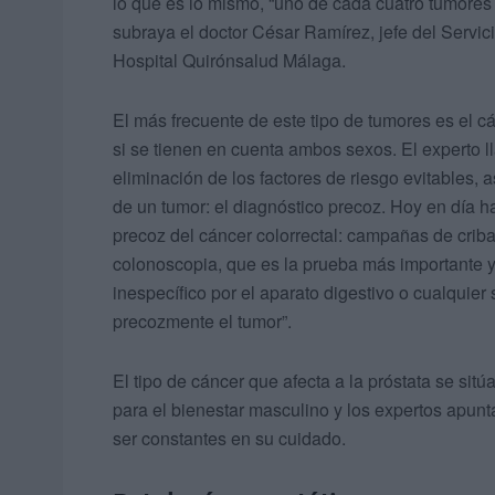
lo que es lo mismo, “uno de cada cuatro tumores
subraya el doctor César Ramírez, jefe del Servic
Hospital Quirónsalud Málaga.
El más frecuente de este tipo de tumores es el c
si se tienen en cuenta ambos sexos. El experto l
eliminación de los factores de riesgo evitables,
de un tumor: el diagnóstico precoz. Hoy en día h
precoz del cáncer colorrectal: campañas de criba
colonoscopia, que es la prueba más importante 
inespecífico por el aparato digestivo o cualquie
precozmente el tumor”.
El tipo de cáncer que afecta a la próstata se sit
para el bienestar masculino y los expertos apunt
ser constantes en su cuidado.