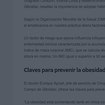
(Sagrado Corazón, Infanta Luisa y Materno-Infan
Gibraltar, resaltan la importancia de adoptar há
Según la Organización Mundial de la Salud (OMS
si erradicamos en nuestra práctica diaria factore
Un factor de riesgo que ejerce influencia influye
enfermedad crónica caracterizada por la acumula
índice de masa corporal (IMC), que se calcula di
altura en metros. Un IMC igual o superior a 30 s
Claves para prevenir la obesida
El doctor Enrique Aycart, jefe de servicio de Cir
Campo de Gibraltar, ofrece las claves para preven
“La obesidad está aumentando tanto en niños com