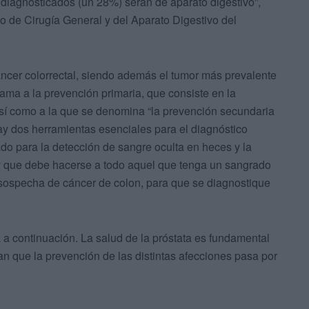
 diagnosticados (un 28%) serán de aparato digestivo”,
io de Cirugía General y del Aparato Digestivo del
áncer colorrectal, siendo además el tumor más prevalente
lama a la prevención primaria, que consiste en la
 así como a la que se denomina “la prevención secundaria
ay dos herramientas esenciales para el diagnóstico
do para la detección de sangre oculta en heces y la
y que debe hacerse a todo aquel que tenga un sangrado
r sospecha de cáncer de colon, para que se diagnostique
úa a continuación. La salud de la próstata es fundamental
an que la prevención de las distintas afecciones pasa por