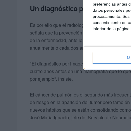
preferencias antes d
Un diagnóstico precoz, clave en
datos personales pue
procesamiento. Sus p
consentimiento en cu
Es por ello que el radiólogo de la Unidad de Ma
inferior de la página
señala que la prevención cobra especial relevan
de la enfermedad, ante lo que asegura que “es f
anualmente o cada dos años, como máximo, a par
M
"El diagnóstico por imagen adelanta al diagnósti
cuatro años antes en una mamografía que lo que
por ejemplo”, insiste.
El cáncer de pulmón es el segundo más frecuente 
de riesgo en la aparición del tumor pero también 
nuevos hábitos que se están consolidando como el
José María Ignacio, jefe del Servicio de Neumolo