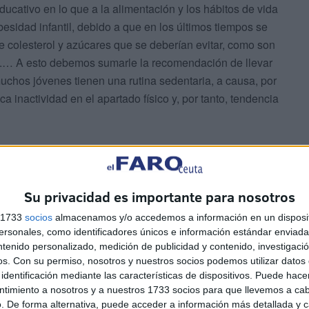
ducativo en lo que a la alimentación y los hábitos de vida
esidad infantil, debido a que en los últimos tiempos se
 colesterol y azúcares que se deberían evitar, como son
tc.… A esto debemos sumarle la recomendación de llevar
uchos jóvenes tienen una rutina sedentaria, a causa, por
a inactividad en el apartado físico y, por tanto, tendencia
cado del mundo, superando por primera vez al cáncer de
te entre las mujeres en España. La supervivencia a los
es del 82,8%, un porcentaje que ha aumentado
Su privacidad es importante para nosotros
al avance en el diagnóstico precoz y el tratamiento.
s 1733
socios
almacenamos y/o accedemos a información en un disposit
sonales, como identificadores únicos e información estándar enviada 
ntenido personalizado, medición de publicidad y contenido, investigaci
os.
Con su permiso, nosotros y nuestros socios podemos utilizar datos 
identificación mediante las características de dispositivos. Puede hacer
ntimiento a nosotros y a nuestros 1733 socios para que llevemos a ca
. De forma alternativa, puede acceder a información más detallada y 