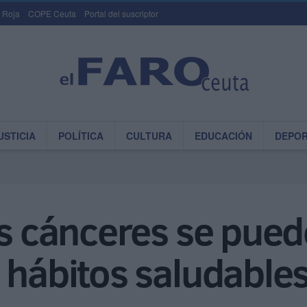
 Roja
COPE Ceuta
Portal del suscriptor
USTICIA
POLÍTICA
CULTURA
EDUCACIÓN
DEPO
os cánceres se pued
 hábitos saludable