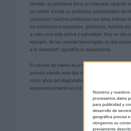
sentido, el problema tiene un marcado carácter e
se refiere. Existe un problema considerable de ob
consumen muchos productos con altos índices de
los productos procesados, golosinas, bollería e
a cabo una vida activa y saludable. Hoy en día m
ejemplo, de las nuevas tecnologías, lo que provoc
a la obesidad”, apostilla el especialista.
El cáncer de mama es el tumor ya más diagnosti
pulmón siendo este tipo de tumor el más frecuen
cinco años del diagnóstico del cáncer de mama 
exponencialmente en los últimos 20 años gracias 
Nosotros y nuestro
procesamos datos per
para publicidad y co
desarrollo de servici
geográfica precisa e 
otorgarnos su conse
previamente descrito