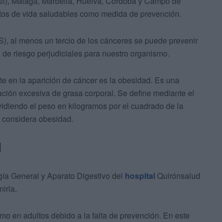
til), Málaga, Marbella, Huelva, Córdoba y Campo de
bitos de vida saludables como medida de prevención.
), al menos un tercio de los cánceres se puede prevenir
s de riesgo perjudiciales para nuestro organismo.
nte en la aparición de cáncer es la obesidad. Es una
ción excesiva de grasa corporal. Se define mediante el
vidiendo el peso en kilogramos por el cuadrado de la
e considera obesidad.
d
ugía General y Aparato Digestivo del
hospital
Quirónsalud
irla.
o en adultos debido a la falta de prevención. En este