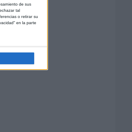
esamiento de sus
echazar tal
erencias o retirar su
vacidad" en la parte