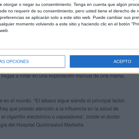
e otorgar o negar su consentimiento.
Tenga en cuenta que algún proc
 la prevención
de no requerir de su consentimiento, pero usted tiene el derecho de r
referencias se aplicarán solo a este sitio web. Puede cambiar sus pref
alquier momento volviendo a este sitio y haciendo clic en el botón "Pri
ma del Hospital Quirónsalud Infanta Luisa Fausto Rubio,
 web.
cia para conseguir ese cambio radical en el pronóstico
undamental realizar
revisiones
mediante
mamografía
tir de los 40 años”.
ÁS OPCIONES
ACEPTO
co clínico en años al haber signos que se detectan hasta
 llegas a notar en una exploración manual de una mama,
en el mundo. "El tabaco sigue siendo el principal factor
hay que prestar atención a la influencia en la salud de
 cigarrillo electrónico o vapeadores”, incide el doctor
gía del Hospital Quirónsalud Marbella.