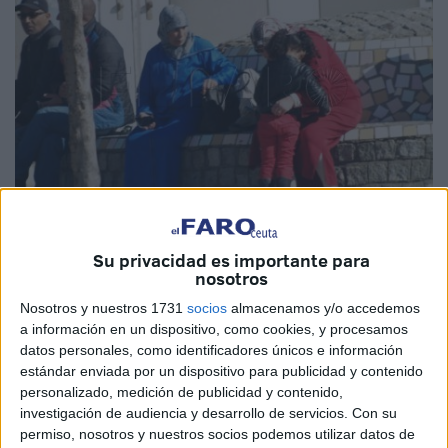
Su privacidad es importante para
Imagen de archivo
nosotros
Nosotros y nuestros 1731
socios
almacenamos y/o accedemos
a información en un dispositivo, como cookies, y procesamos
datos personales, como identificadores únicos e información
La revista académica británica ‘Third World Quarterly’
estándar enviada por un dispositivo para publicidad y contenido
acaba de publicar un trabajo de dos investigadoras
personalizado, medición de publicidad y contenido,
investigación de audiencia y desarrollo de servicios.
Con su
españolas, Rosa María Soriano-Miras y Cristina Fuentes
permiso, nosotros y nuestros socios podemos utilizar datos de
Lara, y una mexicana, Marlene Solís, que condensa los