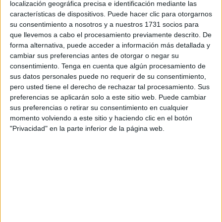
localización geográfica precisa e identificación mediante las
resultados de dos estudios sobre “género, trabajo y
características de dispositivos. Puede hacer clic para otorgarnos
movilidad” en las
fronteras
de Ceuta y
Melilla
con
su consentimiento a nosotros y a nuestros 1731 socios para
que llevemos a cabo el procesamiento previamente descrito. De
Marruecos
.
forma alternativa, puede acceder a información más detallada y
cambiar sus preferencias antes de otorgar o negar su
Su objetivo era “comprender los impactos de los procesos
consentimiento.
Tenga en cuenta que algún procesamiento de
de globalización, como la deslocalización industrial y las
sus datos personales puede no requerir de su consentimiento,
dinámicas fronterizas”, en la vida cotidiana de las
mujeres
pero usted tiene el derecho de rechazar tal procesamiento. Sus
marroquíes del entorno.
preferencias se aplicarán solo a este sitio web. Puede cambiar
sus preferencias o retirar su consentimiento en cualquier
De acuerdo con las conclusiones que han extraído las
momento volviendo a este sitio y haciendo clic en el botón
"Privacidad" en la parte inferior de la página web.
expertas de la
UGR
, la Universidad Rey Juan Carlos I y el
Colef azteca “los resultados no solo indican que la
complejidad de la vida fronteriza y su precariedad
representan un desafío para las mujeres”, pues aunque
desarrollan diferentes formas de lidiar con limitaciones
estructurales y culturales en su lucha “por una autonomía y
un empoderamiento más sustanciales” terminan
enfrentándose a parecidas desigualdades de género y