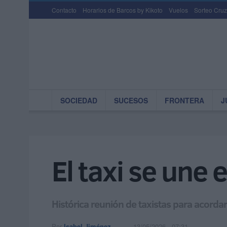
Contacto
Horarios de Barcos by Kikoto
Vuelos
Sorteo Cruz
SOCIEDAD
SUCESOS
FRONTERA
J
El taxi se une
Histórica reunión de taxistas para acorda
Por
Isabel Jiménez
13/05/2026 - 07:31