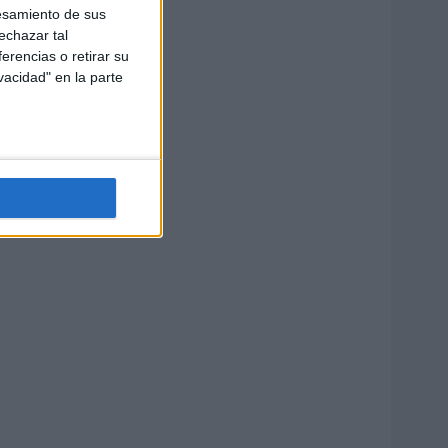
esamiento de sus
echazar tal
erencias o retirar su
vacidad" en la parte