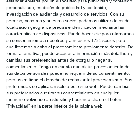
estándar enviada por un dispositivo para publicidad y contenido
personalizado, medición de publicidad y contenido,
Actualmente, puede adquirirse y recargarse en las dos
investigación de audiencia y desarrollo de servicios.
Con su
oficinas de
Correos
en Ceuta la de la Plaza de España y
permiso, nosotros y nuestros socios podemos utilizar datos de
localización geográfica precisa e identificación mediante las
la del Centro Comercial El Coso, en Hadú. Además, se ha
características de dispositivos. Puede hacer clic para otorgarnos
incorporado la posibilidad de contratarla online, a través
su consentimiento a nosotros y a nuestros 1731 socios para
de la web o la app “Mi Correos Prepago”, lo que permite
que llevemos a cabo el procesamiento previamente descrito. De
comenzar a utilizarla de inmediato. Esta opción se suma a
forma alternativa, puede acceder a información más detallada y
la contratación presencial en cualquiera de las cerca de
cambiar sus preferencias antes de otorgar o negar su
consentimiento.
Tenga en cuenta que algún procesamiento de
2.400 oficinas de Correos, donde se ofrece atención
sus datos personales puede no requerir de su consentimiento,
personalizada.
pero usted tiene el derecho de rechazar tal procesamiento. Sus
preferencias se aplicarán solo a este sitio web. Puede cambiar
Cómo contratar la Tarjeta Correos
sus preferencias o retirar su consentimiento en cualquier
momento volviendo a este sitio y haciendo clic en el botón
Prepago en Ceuta y online
"Privacidad" en la parte inferior de la página web.
La tarjeta puede recargarse fácilmente desde la web o la
app, así como en las oficinas físicas, lo que permite
atender tanto a los usuarios más digitales como a aquellos