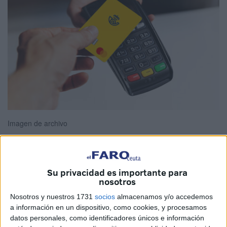
Imagen de archivo
Su privacidad es importante para
La
Tarjeta Correos Prepago Mastercard
®
es un producto
nosotros
de Correos que ha experimentado un notable crecimiento
Nosotros y nuestros 1731
socios
almacenamos y/o accedemos
en los últimos años, gracias a la seguridad que ofrece en
a información en un dispositivo, como cookies, y procesamos
las transacciones, lo que la convierte en una opción ideal
datos personales, como identificadores únicos e información
para compras online.