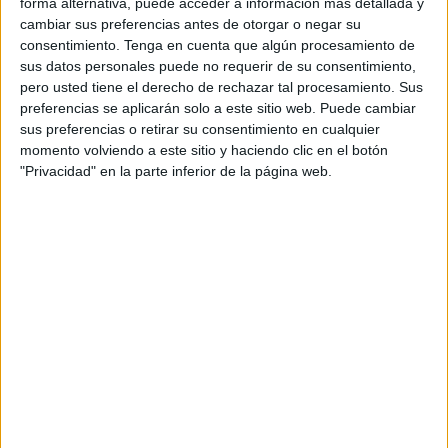
forma alternativa, puede acceder a información más detallada y
cambiar sus preferencias antes de otorgar o negar su
Con ellas se ha abordado la
actualización de la tarifa
consentimiento.
Tenga en cuenta que algún procesamiento de
mínima
-bajada de bandera- y la tramitación administrativa
sus datos personales puede no requerir de su consentimiento,
de la nueva Ordenanza Reguladora del Servicio de
pero usted tiene el derecho de rechazar tal procesamiento. Sus
Transporte Urbano de Viajeros en Automóviles Ligeros
preferencias se aplicarán solo a este sitio web. Puede cambiar
sus preferencias o retirar su consentimiento en cualquier
(Auto-Taxi), asuntos ambos de interés prioritario para este
momento volviendo a este sitio y haciendo clic en el botón
colectivo profesional.
"Privacidad" en la parte inferior de la página web.
En cuanto a la modificación de la tarifa, consejero y
directora general han dado cuenta del expediente y de las
distintas propuestas recibidas por la Ciudad para su
actualización, llegándose a un acuerdo entre ambas
asociaciones para elevar una propuesta conjunta que será
la
que se traslade al Pleno
de la Asamblea,
previsiblemente en febrero.
La nueva ordenanza, bastante
avanzada