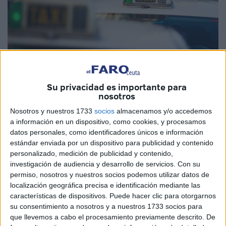
Su privacidad es importante para
nosotros
Imagen de archivo
Nosotros y nuestros 1733
socios
almacenamos y/o accedemos
a información en un dispositivo, como cookies, y procesamos
datos personales, como identificadores únicos e información
estándar enviada por un dispositivo para publicidad y contenido
El consejero de Fomento
, Medio Ambiente y Servicios
personalizado, medición de publicidad y contenido,
investigación de audiencia y desarrollo de servicios.
Con su
Urbanos, Alejandro Ramírez, y la directora general de
permiso, nosotros y nuestros socios podemos utilizar datos de
Medio Ambiente y Movilidad Urbana, Cristina Zafra, han
localización geográfica precisa e identificación mediante las
mantenido este viernes un encuentro con las dos
características de dispositivos. Puede hacer clic para otorgarnos
asociaciones
empresariales representativas del
sector
su consentimiento a nosotros y a nuestros 1733 socios para
que llevemos a cabo el procesamiento previamente descrito. De
del taxi
en Ceuta.