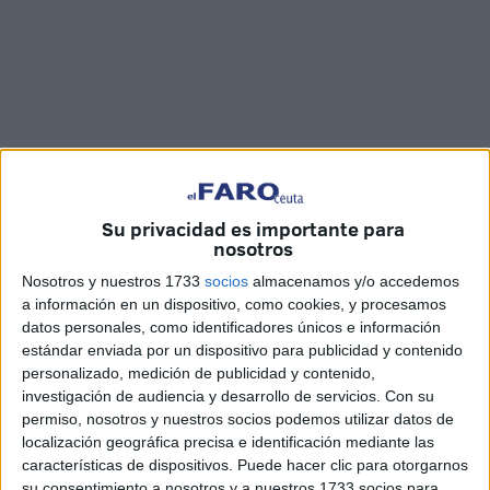
Imágenes: Marina Risco
Su privacidad es importante para
nosotros
Nosotros y nuestros 1733
socios
almacenamos y/o accedemos
a información en un dispositivo, como cookies, y procesamos
Aprender sobre el origen de las lenguas y fomentar la
datos personales, como identificadores únicos e información
convivencia entre culturas. Este es el objetivo de los
estándar enviada por un dispositivo para publicidad y contenido
personalizado, medición de publicidad y contenido,
talleres celebrados en Ceuta con motivo del
Día de las
investigación de audiencia y desarrollo de servicios.
Con su
lenguas maternas
, que se desarrollarán desde este
permiso, nosotros y nuestros socios podemos utilizar datos de
miércoles hasta el viernes.
localización geográfica precisa e identificación mediante las
características de dispositivos. Puede hacer clic para otorgarnos
Más de 500 alumnos de Primaria se sumergen en estas
su consentimiento a nosotros y a nuestros 1733 socios para