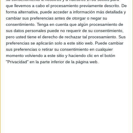
actividades para conocer las lenguas que han dado origen
que llevemos a cabo el procesamiento previamente descrito. De
forma alternativa, puede acceder a información más detallada y
a las habladas en la ciudad caballa a día de hoy. Los
cambiar sus preferencias antes de otorgar o negar su
talleres, divididos en dos jornadas, se dan a lo largo de la
consentimiento.
Tenga en cuenta que algún procesamiento de
mañana en el centro cultural
Estación del Ferrocarril
.
sus datos personales puede no requerir de su consentimiento,
pero usted tiene el derecho de rechazar tal procesamiento. Sus
La iniciativa ‘Hola a todos’ ha sido impulsada por la
preferencias se aplicarán solo a este sitio web. Puede cambiar
Consejería de Educación, Cultura y Juventud, a través de
sus preferencias o retirar su consentimiento en cualquier
momento volviendo a este sitio y haciendo clic en el botón
la
Fundación Premio Convivencia
y la guía educativa
"Privacidad" en la parte inferior de la página web.
Ceuta te enseña
.
Los estudiantes dejan sus aulas para sumergirse en el
castellano antiguo, el hebreo, el hindi y
dariya
. Cada una
de ellas tiene asignada una actividad distinta que los
alumnos tendrán que completar. El taller de castellano
antiguo consiste en representar una obra de teatro y el de
dariya en un ‘scape room’ en el que tendrán que encontrar
un cofre del tesoro.