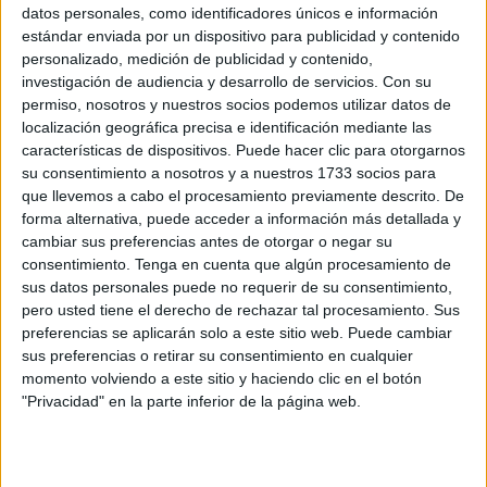
sueño de ser policía nacional
datos personales, como identificadores únicos e información
estándar enviada por un dispositivo para publicidad y contenido
POR
CARMEN ECHARRI
28/06/2026
8
personalizado, medición de publicidad y contenido,
Daniela Sánchez, la verdadera tercera mejor
investigación de audiencia y desarrollo de servicios.
Con su
nota de selectividad de Ceuta
permiso, nosotros y nuestros socios podemos utilizar datos de
localización geográfica precisa e identificación mediante las
POR
EVA CEREZO
23/06/2026
10
características de dispositivos. Puede hacer clic para otorgarnos
La UNED hace balance del curso con más
su consentimiento a nosotros y a nuestros 1733 socios para
alumnos y actividades
que llevemos a cabo el procesamiento previamente descrito. De
forma alternativa, puede acceder a información más detallada y
POR
BEATRIZ MARTÍNEZ
23/06/2026
0
cambiar sus preferencias antes de otorgar o negar su
Baldomero Santiago, el joven gitano
consentimiento.
Tenga en cuenta que algún procesamiento de
graduado en Magisterio: “A los que me
sus datos personales puede no requerir de su consentimiento,
dijeron que no podía, aquí estoy”
pero usted tiene el derecho de rechazar tal procesamiento. Sus
preferencias se aplicarán solo a este sitio web. Puede cambiar
POR
EVA CEREZO
21/06/2026
6
sus preferencias o retirar su consentimiento en cualquier
Enfermería llega al final del camino con una
momento volviendo a este sitio y haciendo clic en el botón
graduación cargada de risas y recuerdos
"Privacidad" en la parte inferior de la página web.
POR
EVA CEREZO
20/06/2026
0
Emotiva graduación de la Facultad de