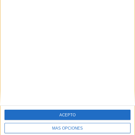
Educación, Economía y Tecnología de Ceuta
POR
ISABEL JIMÉNEZ
19/06/2026
0
Kautar Enachat, pionera ceutí en el innovador
grado de Matemáticas y Filosofía
POR
NIEVES ESTÉVEZ
18/06/2026
2
1
2
3
…
170
ACEPTO
MÁS OPCIONES