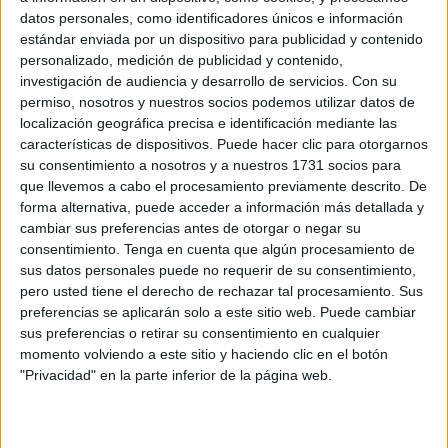
POR
MAYTE SOLÁN
24/03/2026
0
datos personales, como identificadores únicos e información
estándar enviada por un dispositivo para publicidad y contenido
Inserta Empleo impulsa la formación en
personalizado, medición de publicidad y contenido,
técnicas comerciales para personas con
investigación de audiencia y desarrollo de servicios.
Con su
discapacidad
permiso, nosotros y nuestros socios podemos utilizar datos de
POR
PALOMA ABAD
04/02/2026
0
localización geográfica precisa e identificación mediante las
características de dispositivos. Puede hacer clic para otorgarnos
Inserta Empleo forma en ofimática a personas
su consentimiento a nosotros y a nuestros 1731 socios para
con discapacidad en Ceuta
que llevemos a cabo el procesamiento previamente descrito. De
POR
PALOMA ABAD
02/02/2026
0
forma alternativa, puede acceder a información más detallada y
cambiar sus preferencias antes de otorgar o negar su
Una alumna de Ceuta con discapacidad,
consentimiento.
Tenga en cuenta que algún procesamiento de
becada por Fundación ONCE para un máster
sus datos personales puede no requerir de su consentimiento,
en Igualdad y Género
pero usted tiene el derecho de rechazar tal procesamiento. Sus
POR
MAYTE SOLÁN
29/12/2025
1
preferencias se aplicarán solo a este sitio web. Puede cambiar
sus preferencias o retirar su consentimiento en cualquier
La ONCE invita a los ceutíes a impulsar
momento volviendo a este sitio y haciendo clic en el botón
nuevos modelos de convivencia social
"Privacidad" en la parte inferior de la página web.
POR
PALOMA ABAD
04/12/2025
0
Entrevista a Adonay Viera Romera, gerente