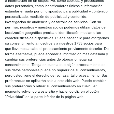
a información en un dispositivo, como cookies, y procesamos
Latifa El Guessaoui recibe el premio a la Mujer
datos personales, como identificadores únicos e información
Trabajadora de Plena Inclusión
estándar enviada por un dispositivo para publicidad y contenido
POR
PAOLA PÉREZ CUENDA
09/03/2020
0
personalizado, medición de publicidad y contenido,
investigación de audiencia y desarrollo de servicios.
Con su
8M en el 'Siete Colinas': tres mujeres que
permiso, nosotros y nuestros socios podemos utilizar datos de
accedieron a mundos dominados por
localización geográfica precisa e identificación mediante las
hombres
características de dispositivos. Puede hacer clic para otorgarnos
POR
JUAN LEÓN G.
09/03/2020
0
su consentimiento a nosotros y a nuestros 1733 socios para
que llevemos a cabo el procesamiento previamente descrito. De
‘Soy Mujer y quiero…’: la Facultad celebra
forma alternativa, puede acceder a información más detallada y
esta semana el Día Internacional de la Mujer
cambiar sus preferencias antes de otorgar o negar su
POR
CHÍO M. ROCAFORT
09/03/2020
0
consentimiento.
Tenga en cuenta que algún procesamiento de
sus datos personales puede no requerir de su consentimiento,
Más de un centenar de mujeres inundan las
pero usted tiene el derecho de rechazar tal procesamiento. Sus
calles de Ceuta en la manifestación del Día de
preferencias se aplicarán solo a este sitio web. Puede cambiar
la Mujer y gritan en favor de una igualdad
sus preferencias o retirar su consentimiento en cualquier
“real”
momento volviendo a este sitio y haciendo clic en el botón
POR
PAOLA PÉREZ CUENDA
08/03/2020
0
"Privacidad" en la parte inferior de la página web.
‘Un violador en tu camino’, el himno feminista
global, suena en la Plaza Nelson Mandela de