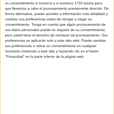
Asociación de estudiantes de Educación Social tituladas
su consentimiento a nosotros y a nuestros 1733 socios para
que llevemos a cabo el procesamiento previamente descrito. De
como ‘Soy mujer y quiero… Exprésate, tu voz es
forma alternativa, puede acceder a información más detallada y
necesaria’, por el Plan de Igualdad de la Facultad de
cambiar sus preferencias antes de otorgar o negar su
Educación, Economía y Tecnología de la
Universidad de
consentimiento.
Tenga en cuenta que algún procesamiento de
Granada (UGR) en Ceuta
que la facultad lleva a cabo. La
sus datos personales puede no requerir de su consentimiento,
pero usted tiene el derecho de rechazar tal procesamiento. Sus
finalidad de estas jornadas es que cualquier miembro del
preferencias se aplicarán solo a este sitio web. Puede cambiar
campus universitario se exprese sin miedo.
sus preferencias o retirar su consentimiento en cualquier
momento volviendo a este sitio y haciendo clic en el botón
La actividad ha comenzado este kybes con un discurso
"Privacidad" en la parte inferior de la página web.
conmovedor de
María Sánchez Miaja, premio María de
Eza
, con el que ha denunciado problemas sociales diarios
que sufren algunas mujeres. No se ha olvidado de las
mujeres maltratadas, de las violaciones, de la mutilación
femenina, de la brecha salarial, el techo de cristal…
Después ha comenzado un concierto de
Ebhel Africana
&
Charlie con letras reivindicativas por la visualización de la
mujer, que se ha ido turnando con manifiestos feministas
de varias alumnas de la universidad. Además, han