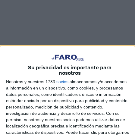
Su privacidad es importante para
nosotros
Nosotros y nuestros 1733
socios
almacenamos y/o accedemos
Imágenes: Raúl Gómez
a información en un dispositivo, como cookies, y procesamos
datos personales, como identificadores únicos e información
estándar enviada por un dispositivo para publicidad y contenido
personalizado, medición de publicidad y contenido,
investigación de audiencia y desarrollo de servicios.
Con su
La universidad ha celebrado este lunes el
Día
permiso, nosotros y nuestros socios podemos utilizar datos de
Internacional de la Mujer
con unas actividades
localización geográfica precisa e identificación mediante las
propuestas por las alumnas que pertenecen a la
características de dispositivos. Puede hacer clic para otorgarnos