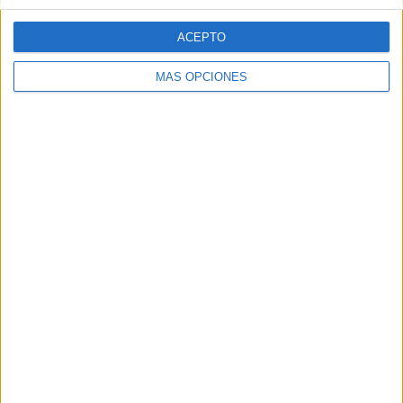
ACEPTO
MÁS OPCIONES
Tags:
Día de la Mujer - 8 de marzo de 2020
Día de la Mujer - 8M
Universidad
Related
Posts
La Ciudad abre la puerta a que sus
empleados públicos puedan ocupar
plazas vacantes de la UNED
HACE 3 DÍAS
La Ciudad da diez días para completar la
documentación de las Becas Flutter
HACE 2 SEMANAS
Vivas reconoce el talento de los