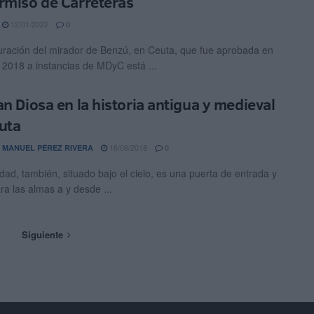
rmiso de Carreteras
12/01/2022
0
uración del mirador de Benzú, en Ceuta, que fue aprobada en
 2018 a instancias de MDyC está ...
an Diosa en la historia antigua y medieval
uta
16/06/2018
 MANUEL PÉREZ RIVERA
0
udad, también, situado bajo el cielo, es una puerta de entrada y
ra las almas a y desde ...
Siguiente