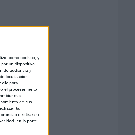
ivo, como cookies, y
por un dispositivo
ón de audiencia y
de localización
 clic para
bo el procesamiento
cambiar sus
esamiento de sus
echazar tal
erencias o retirar su
vacidad" en la parte