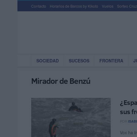
Contacto
Horarios de Barcos by Kikoto
Vuelos
Sorteo Cruz
SOCIEDAD
SUCESOS
FRONTERA
J
Mirador de Benzú
¿Espa
sus f
POR
ISAB
Vox ha t