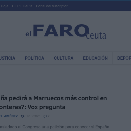
 Roja
COPE Ceuta
Portal del suscriptor
USTICIA
POLÍTICA
CULTURA
EDUCACIÓN
DEPO
ña pedirá a Marruecos más control en
ronteras?: Vox pregunta
01/10/2025
EL JIMÉNEZ
2
rasladado al Congreso una petición para conocer si España