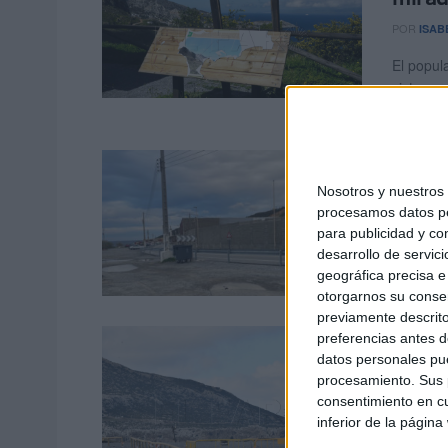
POR
ISAB
El popul
vistas p
encuentra
“Teng
una v
Nosotros y nuestro
procesamos datos per
POR
F. M
para publicidad y co
desarrollo de servici
Vecinos 
geográfica precisa e 
accesos a
otorgarnos su conse
previamente descrito
Las o
preferencias antes d
datos personales pue
empe
procesamiento. Sus p
consentimiento en cu
POR
ISAB
inferior de la página
La creac