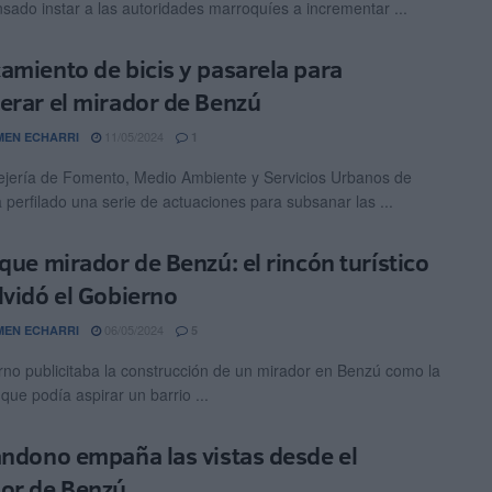
nsado instar a las autoridades marroquíes a incrementar ...
amiento de bicis y pasarela para
erar el mirador de Benzú
11/05/2024
EN ECHARRI
1
jería de Fomento, Medio Ambiente y Servicios Urbanos de
 perfilado una serie de actuaciones para subsanar las ...
rque mirador de Benzú: el rincón turístico
lvidó el Gobierno
06/05/2024
EN ECHARRI
5
rno publicitaba la construcción de un mirador en Benzú como la
 que podía aspirar un barrio ...
andono empaña las vistas desde el
or de Benzú