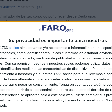
10/03/2024
EL JIMÉNEZ
7
ar mirador de Benzú, conocido por ofrecer desde Ceuta unas
anorámicas impresionantes del Estrecho y Marruecos, se
 ...
Su privacidad es importante para nosotros
o que ir de punta a punta”: la queja de
ecina por la carretera de Benzú
s 1733
socios
almacenamos y/o accedemos a información en un disposit
sonales, como identificadores únicos e información estándar enviada 
26/01/2023
ORCILLO
1
ntenido personalizado, medición de publicidad y contenido, investigaci
os.
Con su permiso, nosotros y nuestros socios podemos utilizar datos 
de Benzú, en Ceuta, vuelven a denunciar el mal estado de los
identificación mediante las características de dispositivos. Puede hacer
 su barriada, debido a la ...
ntimiento a nosotros y a nuestros 1733 socios para que llevemos a ca
. De forma alternativa, puede acceder a información más detallada y 
bras del mirador de Benzú, a punto de
e otorgar o negar su consentimiento.
Tenga en cuenta que algún proc
de no requerir de su consentimiento, pero usted tiene el derecho de r
zar
referencias se aplicarán solo a este sitio web. Puede cambiar sus pref
alquier momento volviendo a este sitio y haciendo clic en el botón "Pri
21/01/2023
EL JIMÉNEZ
1
 web.
ión del mirador en la barriada de Benzú, en Ceuta, ya ha