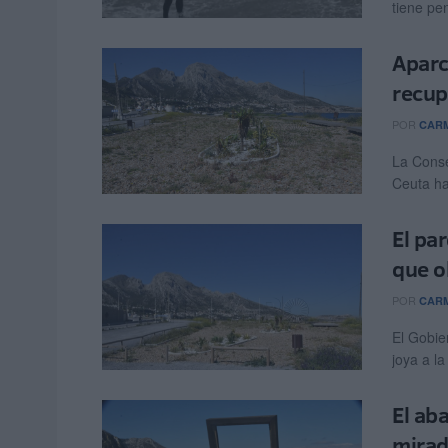
tiene pe
Aparc
recup
POR
CARM
La Conse
Ceuta ha
El pa
que o
POR
CARM
El Gobie
joya a la
El ab
mirad