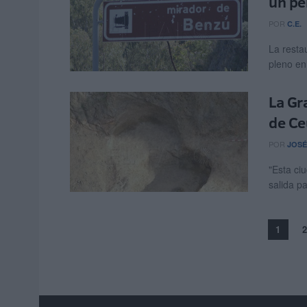
un pe
POR
C.E.
La resta
pleno en
La Gr
de Ce
POR
JOSÉ
"Esta ci
salida pa
1
2