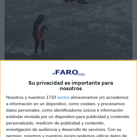
Imagen de archivo
Su privacidad es importante para
nosotros
Nosotros y nuestros 1733
socios
almacenamos y/o accedemos
Vox
ha trasladado
al Congreso
una petición para conocer
a información en un dispositivo, como cookies, y procesamos
si
España tiene pensado instar
a las
autoridades
datos personales, como identificadores únicos e información
marroquíes
a
incrementar
sus medidas de
control
ante
estándar enviada por un dispositivo para publicidad y contenido
las
continuas entradas de inmigrantes
en Ceuta.
personalizado, medición de publicidad y contenido,
investigación de audiencia y desarrollo de servicios.
Con su
Así lo ha recogido en
una interpelación
en la que
permiso, nosotros y nuestros socios podemos utilizar datos de