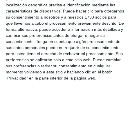
localización geográfica precisa e identificación mediante las
cuestiona el motivo de este incremento y pregunta sobre el
características de dispositivos. Puede hacer clic para otorgarnos
estado de los espigones
, poniendo el foco de manera
su consentimiento a nosotros y a nuestros 1733 socios para
especial en el de
Benzú
.
que llevemos a cabo el procesamiento previamente descrito. De
forma alternativa, puede acceder a información más detallada y
El partido insiste en que se trata de “
puntos vulnerables
”
cambiar sus preferencias antes de otorgar o negar su
como se ha demostrado en los últimos años “con la
consentimiento.
Tenga en cuenta que algún procesamiento de
sus datos personales puede no requerir de su consentimiento,
continua entrada de inmigrantes tanto por el del Tarajal
pero usted tiene el derecho de rechazar tal procesamiento. Sus
como el de Benzú”.
preferencias se aplicarán solo a este sitio web. Puede cambiar
sus preferencias o retirar su consentimiento en cualquier
Ampliación de espigones y
momento volviendo a este sitio y haciendo clic en el botón
"Privacidad" en la parte inferior de la página web.
auténticas rutas
La formación recuerda que llevan años alertando de “la
necesidad de ampliar los espigones
para garantizar su
efectividad y disuadir a los inmigrantes que ven asequible
poder bordearlos”, expone.