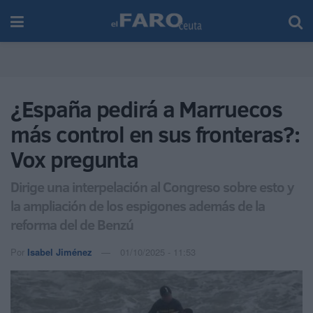
¿España pedirá a Marruecos
más control en sus fronteras?:
Vox pregunta
Dirige una interpelación al Congreso sobre esto y
la ampliación de los espigones además de la
reforma del de Benzú
Por
Isabel Jiménez
01/10/2025 - 11:53