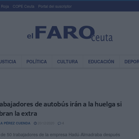
 Roja
COPE Ceuta
Portal del suscriptor
USTICIA
POLÍTICA
CULTURA
EDUCACIÓN
DEPO
rabajadores de autobús irán a la huelga si
bran la extra
20/12/2020
A PÉREZ CUENDA
4
 de 50 trabajadores de la empresa Hadú-Almadraba después