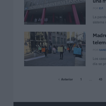
una m
POR
E.F.
La pande
sistema 
Madre
telem
POR
SAND
Los caso
día se p
Anterior
1
…
43