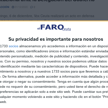
01/12/2020
ACCIÓN
2
ingo, 6 de diciembre, Vox Ceuta realizará un acto en defensa
alidad constitucional frente a Delegación del ...
nvocada la huelga de trabajadores de la
Su privacidad es importante para nosotros
sa de autobuses Hadú-Almadraba
s 1733
socios
almacenamos y/o accedemos a información en un disposit
29/11/2020
1
sonales, como identificadores únicos e información estándar enviada 
ntenido personalizado, medición de publicidad y contenido, investigaci
a FSC-CCOO de Ceuta han informado este domingo a través de
os.
Con su permiso, nosotros y nuestros socios podemos utilizar datos 
cado oficial de que la plantilla de ...
identificación mediante las características de dispositivos. Puede hacer
ntimiento a nosotros y a nuestros 1733 socios para que llevemos a ca
nterinos sin vacante siguen arrastrando
. De forma alternativa, puede acceder a información más detallada y 
e otorgar o negar su consentimiento.
Tenga en cuenta que algún proc
as sin cobrar
de no requerir de su consentimiento, pero usted tiene el derecho de r
referencias se aplicarán solo a este sitio web. Puede cambiar sus pref
28/11/2020
2
alquier momento volviendo a este sitio y haciendo clic en el botón "Pri
n centenar de los maestros y profesores que trabajan como
 web.
 con sustituciones y sin vacantes de curso ...