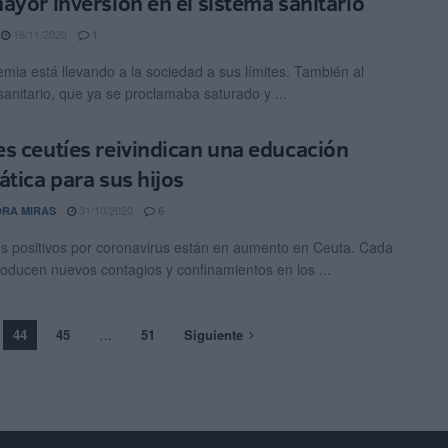
ayor inversión en el sistema sanitario
16/11/2020
1
mia está llevando a la sociedad a sus límites. También al
sanitario, que ya se proclamaba saturado y ...
s ceutíes reivindican una educación
ática para sus hijos
31/10/2020
RA MIRAS
6
s positivos por coronavirus están en aumento en Ceuta. Cada
roducen nuevos contagios y confinamientos en los ...
44
45
…
51
Siguiente