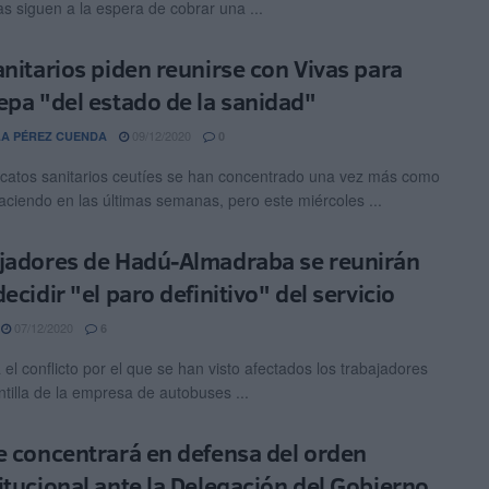
as siguen a la espera de cobrar una ...
anitarios piden reunirse con Vivas para
epa "del estado de la sanidad"
09/12/2020
A PÉREZ CUENDA
0
icatos sanitarios ceutíes se han concentrado una vez más como
aciendo en las últimas semanas, pero este miércoles ...
jadores de Hadú-Almadraba se reunirán
ecidir "el paro definitivo" del servicio
07/12/2020
6
el conflicto por el que se han visto afectados los trabajadores
ntilla de la empresa de autobuses ...
e concentrará en defensa del orden
itucional ante la Delegación del Gobierno