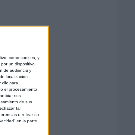
ivo, como cookies, y
por un dispositivo
ón de audiencia y
de localización
 clic para
bo el procesamiento
cambiar sus
esamiento de sus
echazar tal
erencias o retirar su
vacidad" en la parte