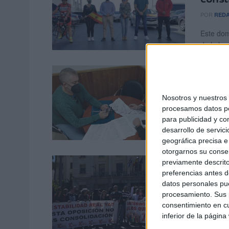
POR
RED
Este dom
de la leg
Desco
empre
Nosotros y nuestro
POR
E.F.
procesamos datos per
para publicidad y co
Desde l
desarrollo de servici
un comuni
geográfica precisa e 
otorgarnos su conse
Los i
previamente descrito
preferencias antes d
nómin
datos personales pue
procesamiento. Sus p
POR
E.F.
consentimiento en cu
Más de u
inferior de la página
interinos