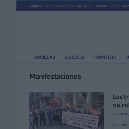
Contacto
Horarios de Barcos by Kikoto
Vuelos
Sorteo Cruz
SOCIEDAD
SUCESOS
FRONTERA
J
Manifestaciones
Los t
no co
POR
PAOL
Los más