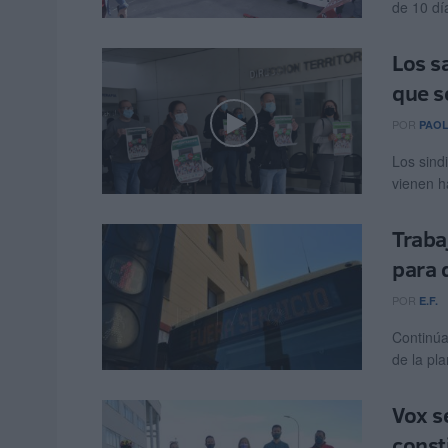
de 10 dí
Los s
que s
POR
PAOL
Los sind
vienen h
Traba
para d
POR
E.F.
Continúa 
de la pla
Vox s
const