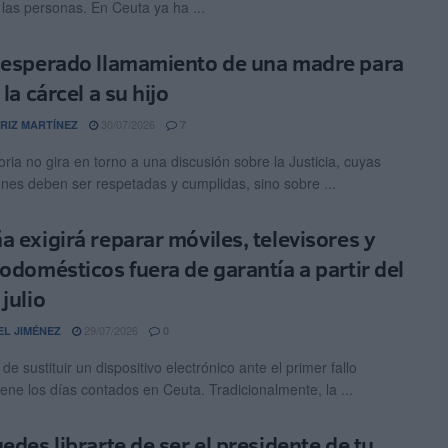
 las personas. En Ceuta ya ha ...
sesperado llamamiento de una madre para
 la cárcel a su hijo
30/07/2026
RIZ MARTÍNEZ
7
oria no gira en torno a una discusión sobre la Justicia, cuyas
ones deben ser respetadas y cumplidas, sino sobre ...
a exigirá reparar móviles, televisores y
rodomésticos fuera de garantía a partir del
julio
29/07/2026
EL JIMÉNEZ
0
 de sustituir un dispositivo electrónico ante el primer fallo
iene los días contados en Ceuta. Tradicionalmente, la ...
uedes librarte de ser el presidente de tu