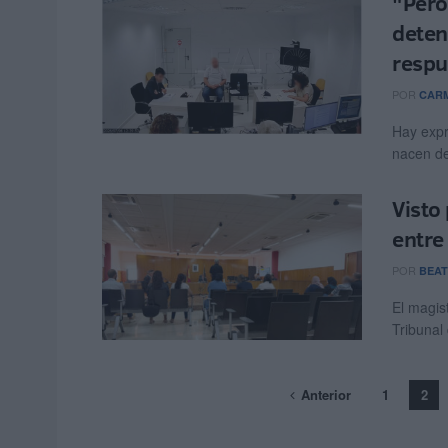
"Pero
deten
respu
POR
CARM
Hay expr
nacen de
Visto
entre
POR
BEAT
El magis
Tribunal 
Anterior
1
2