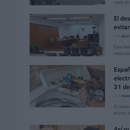
costa de
El de
evitar
POR
BEAT
Esta hist
resoluci
Españ
elect
31 de 
POR
ISAB
El hábito
técnico t
Así p