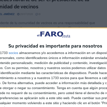
idad de vecinos
29/07/2026
EL JIMÉNEZ
0
idente de tu comunidad de vecinos es una responsabilidad que
opietarios reciben con entusiasmo en Ceuta. El nombramiento
Su privacidad es importante para nosotros
s militar y pides reducción de jornada, la
nización por residencia es intocable
s 1733
socios
almacenamos y/o accedemos a información en un disposit
sonales, como identificadores únicos e información estándar enviada 
29/07/2026
EL JIMÉNEZ
0
ntenido personalizado, medición de publicidad y contenido, investigaci
os.
Con su permiso, nosotros y nuestros socios podemos utilizar datos 
lquier militar destinado en Ceuta y Melilla, la indemnización por
identificación mediante las características de dispositivos. Puede hacer
ia constituye un elemento esencial de su nómina. Este ...
ntimiento a nosotros y a nuestros 1733 socios para que llevemos a ca
. De forma alternativa, puede acceder a información más detallada y 
laves de la condena al exprofesor del 'San
e otorgar o negar su consentimiento.
Tenga en cuenta que algún proc
de no requerir de su consentimiento, pero usted tiene el derecho de r
ín', que entrará en prisión
referencias se aplicarán solo a este sitio web. Puede cambiar sus pref
alquier momento volviendo a este sitio y haciendo clic en el botón "Pri
25/07/2026
EN ECHARRI
0