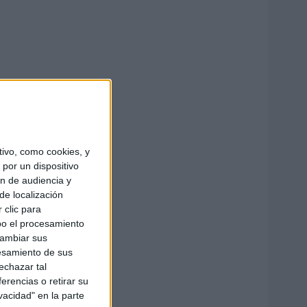
ivo, como cookies, y
por un dispositivo
ón de audiencia y
de localización
 clic para
bo el procesamiento
cambiar sus
esamiento de sus
echazar tal
erencias o retirar su
vacidad" en la parte