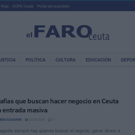
 Roja
COPE Ceuta
Portal del suscriptor
USTICIA
POLÍTICA
CULTURA
EDUCACIÓN
DEPO
afias que buscan hacer negocio en Ceuta
la entrada masiva
02/08/2026
EN ECHARRI
7
tragedia siempre hay quienes buscan el negocio, ganar dinero a