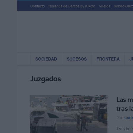
Contacto
Horarios de Barcos by Kikoto
Vuelos
Sorteo Cruz
SOCIEDAD
SUCESOS
FRONTERA
J
Juzgados
Las m
tras 
POR
CARM
Tras la 