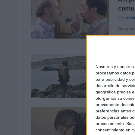
comun
POR
ISAB
Ser pres
pocos pr
...
Si ere
indem
Nosotros y nuestro
procesamos datos per
POR
ISAB
para publicidad y co
desarrollo de servici
Para cua
geográfica precisa e 
residenc
otorgarnos su conse
previamente descrito
Las c
preferencias antes d
datos personales pue
Agust
procesamiento. Sus p
consentimiento en cu
POR
CARM