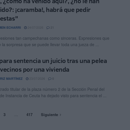
, ¿cómo ha venido aquí?, ¿no le han
ido?: ¡caramba!, habrá que pedir
estas"
24/07/2026
EN ECHARRI
21
esiones tan campechanas como sinceras. Expresiones que
 la sorpresa que se puede llevar toda una jueza de ...
 para sentencia un juicio tras una pelea
 vecinos por una vivienda
23/07/2026
RIZ MARTÍNEZ
0
trado titular de la plaza número 2 de la Sección Penal del
de Instancia de Ceuta ha dejado visto para sentencia el ...
3
…
417
Siguiente