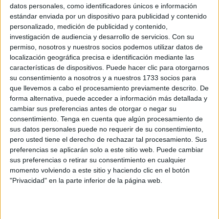
datos personales, como identificadores únicos e información
POR
BROOKS BEALL
29/05/2026
0
estándar enviada por un dispositivo para publicidad y contenido
Más de 1.000 personas se reunirán en el XXI
personalizado, medición de publicidad y contenido,
Torneo de Gimnasia Rítmica de Ceuta
investigación de audiencia y desarrollo de servicios.
Con su
permiso, nosotros y nuestros socios podemos utilizar datos de
POR
BROOKS BEALL
21/05/2026
0
localización geográfica precisa e identificación mediante las
El ICD publica las notas provisionales para las
características de dispositivos. Puede hacer clic para otorgarnos
titulaciones náuticas de recreo
su consentimiento a nosotros y a nuestros 1733 socios para
que llevemos a cabo el procesamiento previamente descrito. De
POR
ISABEL JIMÉNEZ
20/05/2026
0
forma alternativa, puede acceder a información más detallada y
El PSOE denuncia la precariedad y el
cambiar sus preferencias antes de otorgar o negar su
abandono del Club Petanca 'Equipo Mariano’
consentimiento.
Tenga en cuenta que algún procesamiento de
sus datos personales puede no requerir de su consentimiento,
POR
ISABEL JIMÉNEZ
18/05/2026
5
pero usted tiene el derecho de rechazar tal procesamiento. Sus
El Club Petanca Equipo Mariano denuncia la
preferencias se aplicarán solo a este sitio web. Puede cambiar
situación de “abandono y desigualdad” que
sus preferencias o retirar su consentimiento en cualquier
viene sufriendo
momento volviendo a este sitio y haciendo clic en el botón
"Privacidad" en la parte inferior de la página web.
POR
BROOKS BEALL
15/05/2026
0
La FDMEC refuerza la promoción de los
deportes de montaña con su primer curso de