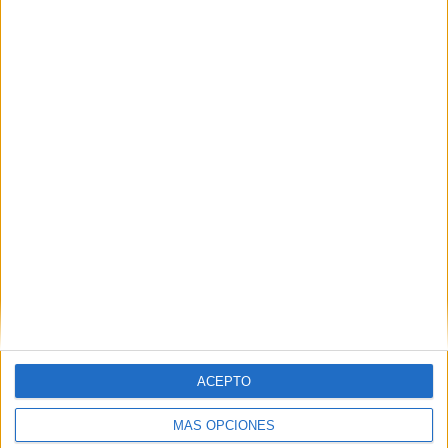
iniciación a la escalada
POR
JUAN ZALDÍVAR
13/05/2026
0
Los 300 de San Daniel: deportividad,
compañerismo y mucha diversión
POR
MARIBEL TENA
06/05/2026
0
1
2
3
…
89
ACEPTO
MÁS OPCIONES