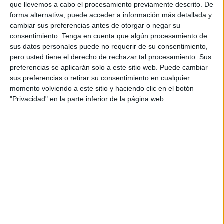
que llevemos a cabo el procesamiento previamente descrito. De
para disfrutar del tiempo en familia o con amigos.
forma alternativa, puede acceder a información más detallada y
cambiar sus preferencias antes de otorgar o negar su
La ciudad entra así en una de sus
épocas más
consentimiento.
Tenga en cuenta que algún procesamiento de
esperadas
, en la que el ritmo de la ciudad cambia por
sus datos personales puede no requerir de su consentimiento,
completo para dar paso a una temporada marcada por el
pero usted tiene el derecho de rechazar tal procesamiento. Sus
calor, un mayor número de niños en las calles y más
preferencias se aplicarán solo a este sitio web. Puede cambiar
sus preferencias o retirar su consentimiento en cualquier
protagonismo de espacios al aire libre.
momento volviendo a este sitio y haciendo clic en el botón
"Privacidad" en la parte inferior de la página web.
Las opciones preferidas para los
ceutíes
FaroTV
ha preguntado a varios vecinos de la ciudad, que
en su mayoría coinciden en que este verano buscan
tranquilidad, la posibilidad de realizar algún viaje y, sobre
todo, disfrutar de las playas de Ceuta durante la temporada
estival.
Entre las opciones más repetidas por los ceutíes a los que