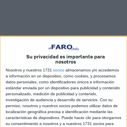
Su privacidad es importante para
nosotros
Nosotros y nuestros 1731
socios
almacenamos y/o accedemos
a información en un dispositivo, como cookies, y procesamos
Vídeo: Óscar
datos personales, como identificadores únicos e información
estándar enviada por un dispositivo para publicidad y contenido
personalizado, medición de publicidad y contenido,
investigación de audiencia y desarrollo de servicios.
Con su
permiso, nosotros y nuestros socios podemos utilizar datos de
Con la llegada del verano, que comenzará oficialmente el
localización geográfica precisa e identificación mediante las
próximo domingo 21, Ceuta se prepara para unos meses
características de dispositivos. Puede hacer clic para otorgarnos
marcados por el ocio al aire libre y la búsqueda de planes
su consentimiento a nosotros y a nuestros 1731 socios para