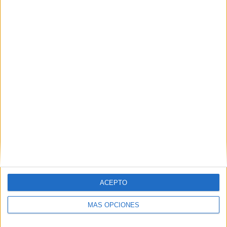
El Príncipe reclama un servicio de limpieza
como el del resto de Ceuta
POR
GONZALO TESTA
15/02/2024
2
1
…
9
10
11
…
24
ACEPTO
MÁS OPCIONES