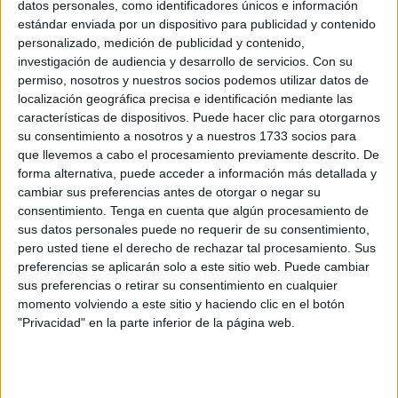
datos personales, como identificadores únicos e información
estándar enviada por un dispositivo para publicidad y contenido
"No tenga tanta prisa”: el mensaje de
personalizado, medición de publicidad y contenido,
Gutiérrez a Vivas sobre la municipalización de
investigación de audiencia y desarrollo de servicios.
Con su
la limpieza
permiso, nosotros y nuestros socios podemos utilizar datos de
POR
ISABEL JIMÉNEZ
03/03/2024
5
localización geográfica precisa e identificación mediante las
características de dispositivos. Puede hacer clic para otorgarnos
La solución a la cuadratura del círculo en las
su consentimiento a nosotros y a nuestros 1733 socios para
Brigadas Verdes
que llevemos a cabo el procesamiento previamente descrito. De
POR
CARMEN ECHARRI
02/03/2024
0
forma alternativa, puede acceder a información más detallada y
cambiar sus preferencias antes de otorgar o negar su
El comité de empresa de las Brigadas Verdes
consentimiento.
Tenga en cuenta que algún procesamiento de
afea el bloqueo político
sus datos personales puede no requerir de su consentimiento,
POR
ISABEL JIMÉNEZ
01/03/2024
2
pero usted tiene el derecho de rechazar tal procesamiento. Sus
preferencias se aplicarán solo a este sitio web. Puede cambiar
El Gobierno desestima todas las
sus preferencias o retirar su consentimiento en cualquier
observaciones a municipalizar Trace
momento volviendo a este sitio y haciendo clic en el botón
POR
GONZALO TESTA
29/02/2024
0
"Privacidad" en la parte inferior de la página web.
MDyC quiere a las Brigadas Verdes en la
empresa de limpieza
POR
CARMEN ECHARRI
16/02/2024
5