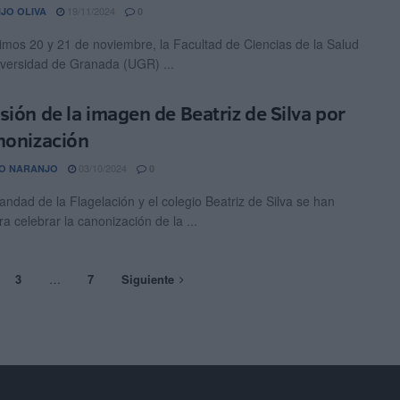
19/11/2024
JO OLIVA
0
imos 20 y 21 de noviembre, la Facultad de Ciencias de la Salud
iversidad de Granada (UGR) ...
sión de la imagen de Beatriz de Silva por
nonización
03/10/2024
O NARANJO
0
ndad de la Flagelación y el colegio Beatriz de Silva se han
a celebrar la canonización de la ...
3
…
7
Siguiente