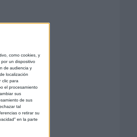
ivo, como cookies, y
por un dispositivo
ón de audiencia y
de localización
 clic para
bo el procesamiento
cambiar sus
esamiento de sus
echazar tal
erencias o retirar su
vacidad" en la parte