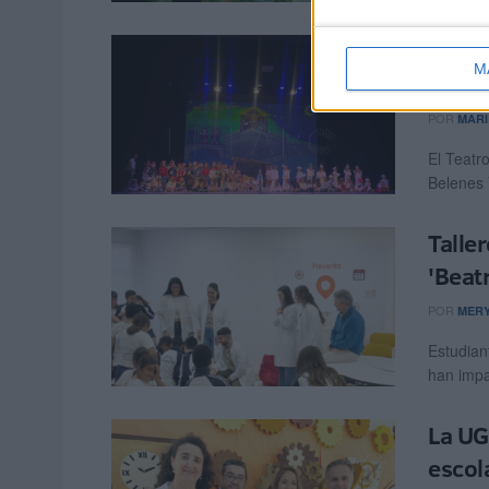
Los e
M
Navi
POR
MARI
El Teatr
Belenes V
Talle
'Beatr
POR
MERY
Estudian
han impa
La UG
escol