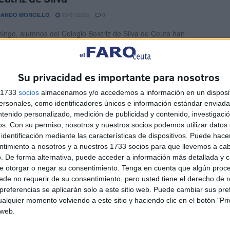
19/01/2025
NANDO MORCILLO
0
ingo, alumnos del Colegio Beatriz de Silva de Ceuta han
o una ruta senderista que ha dado comienzo en ...
a del fin de semana con todas las
Su privacidad es importante para nosotros
idades deportivas
s 1733
socios
almacenamos y/o accedemos a información en un disposit
sonales, como identificadores únicos e información estándar enviada 
17/01/2025
A GARCÍA
0
ntenido personalizado, medición de publicidad y contenido, investigaci
a fin de semana, los equipos caballas de categoría nacional
os.
Con su permiso, nosotros y nuestros socios podemos utilizar datos 
a la acción en sus respectivas competiciones. Así ...
identificación mediante las características de dispositivos. Puede hacer
ntimiento a nosotros y a nuestros 1733 socios para que llevemos a ca
. De forma alternativa, puede acceder a información más detallada y 
PA del Beatriz de Silva organiza una
e otorgar o negar su consentimiento.
Tenga en cuenta que algún proc
a este domingo
de no requerir de su consentimiento, pero usted tiene el derecho de r
referencias se aplicarán solo a este sitio web. Puede cambiar sus pref
14/01/2025
NANDO MORCILLO
0
alquier momento volviendo a este sitio y haciendo clic en el botón "Pri
 web.
ación de Madres y Padres de Alumnos (AMPA) del Colegio
de Silva de Ceuta organiza para este domingo ...