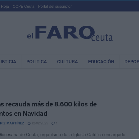
 Roja
COPE Ceuta
Portal del suscriptor
USTICIA
POLÍTICA
CULTURA
EDUCACIÓN
DEPO
as recauda más de 8.600 kilos de
ntos en Navidad
12/02/2025
RIZ MARTÍNEZ
1
Diocesana de Ceuta, organismo de la Iglesia Católica encargado