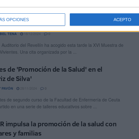
scolares ponen en escena el espíritu de la
ÁS OPCIONES
ACEPTO
dad
18/12/2024
BEL TENA
0
o Auditorio del Revellín ha acogido esta tarde la XVI Muestra de
ivientes. Una cita organizada por la ...
res de 'Promoción de la Salud' en el
iz de Silva'
28/11/2024
 PAVÓN
0
tes de segundo curso de la Facultad de Enfermería de Ceuta
rtido en una serie de talleres educativos sobre ...
R impulsa la promoción de la salud con
ares y familias