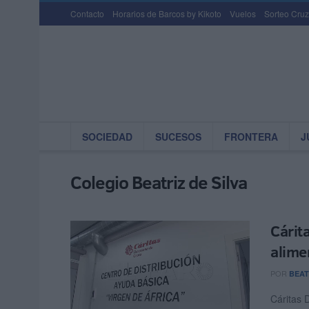
Contacto
Horarios de Barcos by Kikoto
Vuelos
Sorteo Cruz
SOCIEDAD
SUCESOS
FRONTERA
J
Colegio Beatriz de Silva
Cárit
alime
POR
BEAT
Cáritas 