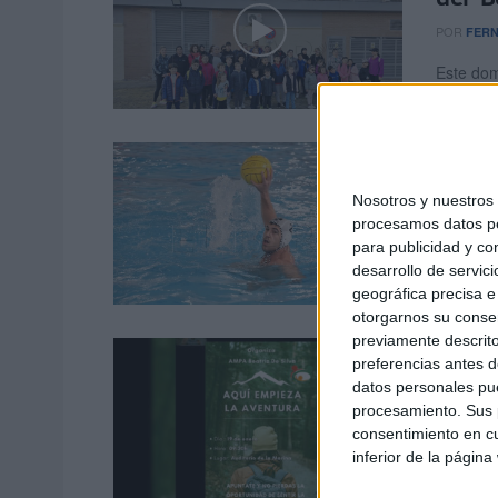
POR
FER
Este dom
celebrad
Agend
activ
Nosotros y nuestro
procesamos datos per
POR
MARÍ
para publicidad y co
Como cad
desarrollo de servici
vuelven 
geográfica precisa e 
otorgarnos su conse
previamente descrito
La AM
preferencias antes d
march
datos personales pue
procesamiento. Sus p
POR
FER
consentimiento en cu
inferior de la página
La Asoci
Beatriz 