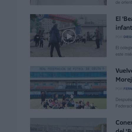
de orient
El ‘Be
infant
POR
DIEG
El coleg
este mié
Vuelve
Morej
POR
FER
Después 
Federaci
Conex
del 'B