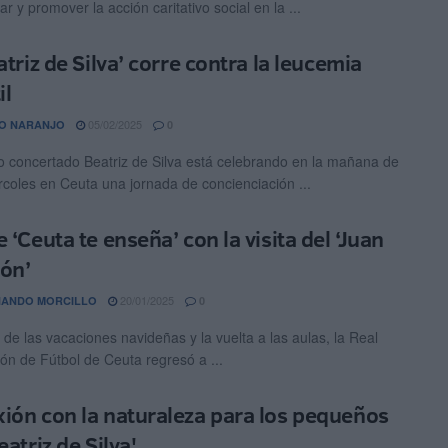
ar y promover la acción caritativo social en la ...
atriz de Silva’ corre contra la leucemia
il
05/02/2025
O NARANJO
0
io concertado Beatriz de Silva está celebrando en la mañana de
rcoles en Ceuta una jornada de concienciación ...
 ‘Ceuta te enseña’ con la visita del ‘Juan
ón’
20/01/2025
NANDO MORCILLO
0
de las vacaciones navideñas y la vuelta a las aulas, la Real
ón de Fútbol de Ceuta regresó a ...
ión con la naturaleza para los pequeños
eatriz de Silva'