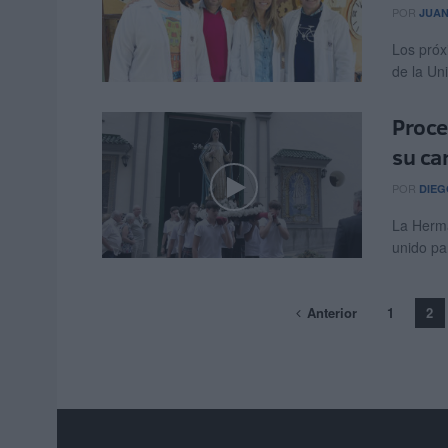
POR
JUAN
Los próx
de la Un
Proce
su ca
POR
DIEG
La Herma
unido par
Anterior
1
2