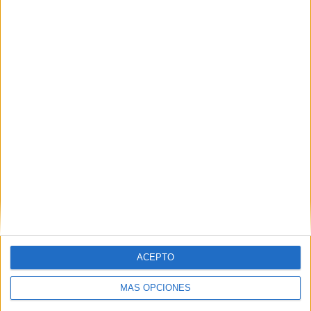
Concluye la obra civil de “Rampa 7” y avanza
a buen ritmo la instalación de las máquinas
de clasificación
POR
E.F.
23/03/2022
1
1
…
42
43
44
…
46
ACEPTO
MÁS OPCIONES