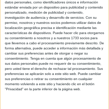
datos personales, como identificadores únicos e información
La Ciudad insistirá en que Marruecos debe
estándar enviada por un dispositivo para publicidad y contenido
cumplir con la aduana comercial
personalizado, medición de publicidad y contenido,
investigación de audiencia y desarrollo de servicios.
Con su
POR
GONZALO TESTA
03/06/2022
10
permiso, nosotros y nuestros socios podemos utilizar datos de
Marruecos descarta la aduana comercial: "La
localización geográfica precisa e identificación mediante las
geografía no lo permite"
características de dispositivos. Puede hacer clic para otorgarnos
su consentimiento a nosotros y a nuestros 1733 socios para
POR
EFE
03/06/2022
24
que llevemos a cabo el procesamiento previamente descrito. De
La entrada de mercancía por Tarajal,
forma alternativa, puede acceder a información más detallada y
restringida hasta fin de año
cambiar sus preferencias antes de otorgar o negar su
consentimiento.
Tenga en cuenta que algún procesamiento de
POR
G. TESTA
31/05/2022
4
sus datos personales puede no requerir de su consentimiento,
Albares insiste en que habrá aduana
pero usted tiene el derecho de rechazar tal procesamiento. Sus
comercial en Ceuta y Melilla pero no aclara
preferencias se aplicarán solo a este sitio web. Puede cambiar
fechas
sus preferencias o retirar su consentimiento en cualquier
momento volviendo a este sitio y haciendo clic en el botón
POR
E.P.
13/05/2022
1
"Privacidad" en la parte inferior de la página web.
La CECE propone dotar de carriles específicos
y dependencias a la futura Aduana comercial
POR
REDACCIÓN
11/04/2022
8