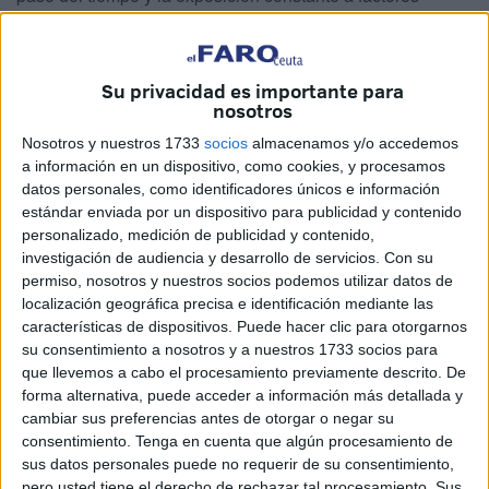
ambientales.
Sin embargo, pese a lo elevado del presupuesto inicial,
Su privacidad es importante para
algunas zonas
quedaron fuera del alcance de dicha
nosotros
renovación, lo que motivó la necesidad de lanzar un
Nosotros y nuestros 1733
socios
almacenamos y/o accedemos
nuevo contrato para cubrir esas áreas pendientes.
a información en un dispositivo, como cookies, y procesamos
datos personales, como identificadores únicos e información
Las zonas afectadas por el cambio
estándar enviada por un dispositivo para publicidad y contenido
personalizado, medición de publicidad y contenido,
de farolas
investigación de audiencia y desarrollo de servicios.
Con su
permiso, nosotros y nuestros socios podemos utilizar datos de
El contrato inicial representó un
alto coste económico
,
localización geográfica precisa e identificación mediante las
características de dispositivos. Puede hacer clic para otorgarnos
pero no alcanzó a todos los puntos críticos de la ciudad,
su consentimiento a nosotros y a nuestros 1733 socios para
por lo que se procedió a licitar una nueva actuación. Las
que llevemos a cabo el procesamiento previamente descrito. De
zonas afectadas
por esta ampliación son concretamente
forma alternativa, puede acceder a información más detallada y
desde
Azcárate hasta Ayuso
, la
avenida República
cambiar sus preferencias antes de otorgar o negar su
consentimiento.
Tenga en cuenta que algún procesamiento de
Argentina
y parte de Huerta Téllez.
sus datos personales puede no requerir de su consentimiento,
pero usted tiene el derecho de rechazar tal procesamiento. Sus