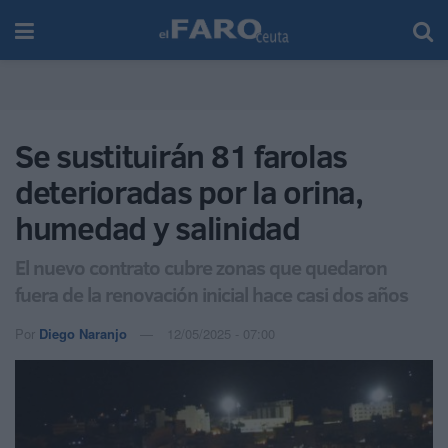
Se sustituirán 81 farolas
deterioradas por la orina,
humedad y salinidad
El nuevo contrato cubre zonas que quedaron
fuera de la renovación inicial hace casi dos años
Por
Diego Naranjo
12/05/2025 - 07:00