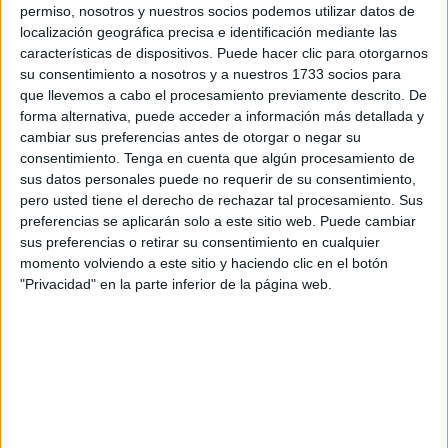
Circunnavegación a Vela
y recorre los mares del
permiso, nosotros y nuestros socios podemos utilizar datos de
Mediterráneo, Norte de África, Golfo de Cádiz y Portugal.
localización geográfica precisa e identificación mediante las
características de dispositivos. Puede hacer clic para otorgarnos
Tras una intensa navegación de 90 millas desde
su consentimiento a nosotros y a nuestros 1733 socios para
que llevemos a cabo el procesamiento previamente descrito. De
Alhucemas, 24 embarcaciones y 130 regatistas han
forma alternativa, puede acceder a información más detallada y
llegado este sábado a Ceuta, donde han sido recibidos por
cambiar sus preferencias antes de otorgar o negar su
el Real Club Náutico CAS con una recepción oficial. La
consentimiento.
Tenga en cuenta que algún procesamiento de
flota llegaba de completar la primera etapa en
Melilla
,
sus datos personales puede no requerir de su consentimiento,
donde el
Dufour 44 ‘Ceuta Marina Hércules’,
pero usted tiene el derecho de rechazar tal procesamiento. Sus
preferencias se aplicarán solo a este sitio web. Puede cambiar
patroneado por Sergio Llorca, se alzó con la victoria
,
sus preferencias o retirar su consentimiento en cualquier
convirtiéndose en favorito para repetir triunfo en la regata
momento volviendo a este sitio y haciendo clic en el botón
ceutí.
"Privacidad" en la parte inferior de la página web.
La prueba fue suspendida
Sin embargo,
el evento no corrió con suerte
. La
baja
intensidad de viento y la intensa niebla
ha impedido
celebrar tal y como estaba previsto el Trofeo Juan