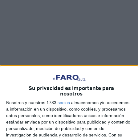
Imágenes: Joaquín Viera
Su privacidad es importante para
nosotros
La Ciudad Autónoma de Ceuta iba a ser escenario este
Nosotros y nuestros 1733
socios
almacenamos y/o accedemos
domingo 27 de julio del
Trofeo Juan Sebastián Elcano -
a información en un dispositivo, como cookies, y procesamos
Memorial Álvaro González de Lara Sáenz
, segunda
datos personales, como identificadores únicos e información
estándar enviada por un dispositivo para publicidad y contenido
parada de la
VIII Travesía Blas de Lezo y Olavarrieta
,
personalizado, medición de publicidad y contenido,
una ruta náutica internacional que rinde homenaje a la
I
investigación de audiencia y desarrollo de servicios.
Con su