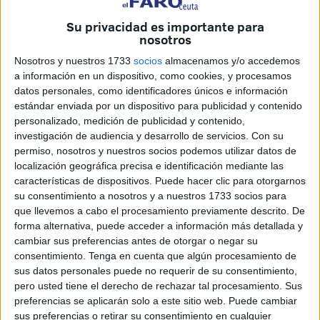
cruzar la línea de llegada tras completar algo más de 26
Su privacidad es importante para
millas de recorrido, ambos barcos ondeando la bandera
nosotros
del Real Club Marítimo Sotogrande.
Nosotros y nuestros 1733
socios
almacenamos y/o accedemos
a información en un dispositivo, como cookies, y procesamos
La prueba, organizada por el Club Deportivo Náutico
datos personales, como identificadores únicos e información
Saladillo, el Club de Vela Vendaval de Ceuta y la empresa
estándar enviada por un dispositivo para publicidad y contenido
Fine Yachting, considerada una de las
grandes citas de
personalizado, medición de publicidad y contenido,
investigación de audiencia y desarrollo de servicios.
Con su
altura del calendario andaluz y nacional
, comenzó con
permiso, nosotros y nuestros socios podemos utilizar datos de
casi dos horas de retraso debido a la ausencia inicial de
localización geográfica precisa e identificación mediante las
viento y, sobre todo, a la intensa niebla que reinaba en la
características de dispositivos. Puede hacer clic para otorgarnos
Ensenada de Getares.
su consentimiento a nosotros y a nuestros 1733 socios para
que llevemos a cabo el procesamiento previamente descrito. De
Finalmente, el comité de
regatas
dio la salida frente a
forma alternativa, puede acceder a información más detallada y
Cala Arena, situada entre Punta Carnero y Punta del
cambiar sus preferencias antes de otorgar o negar su
consentimiento.
Tenga en cuenta que algún procesamiento de
Fraile, en los límites de la Bahía de Algeciras con el
sus datos personales puede no requerir de su consentimiento,
Estrecho de Gibraltar, con
viento de levante de unos 12
pero usted tiene el derecho de rechazar tal procesamiento. Sus
nudos
.
preferencias se aplicarán solo a este sitio web. Puede cambiar
sus preferencias o retirar su consentimiento en cualquier