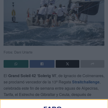
Fotos: Dani Uriarte
El
Grand Soleil 42 ‘Solerig VI’
, de Ignacio de Colmenares,
se proclamó vencedor de la 13ª Regata
Straitchallenge
,
celebrada este fin de semana entre aguas de Algeciras,
Tarifa, el Estrecho de Gibraltar y Ceuta, después de
imponerse por solo 1 minuto y 25 segundos
al DK46
‘Castañer Yachts’, de Marcelino Oreja, primer barco en