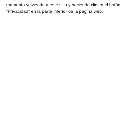
momento volviendo a este sitio y haciendo clic en el botón
"Privacidad" en la parte inferior de la página web.
Una prueba acortada por la falta de
viento
Ante el retraso acumulado, que reducía el margen respecto