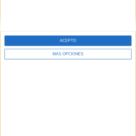
Related
Posts
Se multiplican en Marruecos las
convocatorias para una entrada masiva a
ACEPTO
España
HACE 2 HORAS
MÁS OPCIONES
Castillejos se blinda ante los anuncios de
entrada de inmigrantes en Ceuta
HACE 6 HORAS
Un inmigrante intenta la entrada en
Ceuta desde Marruecos en parapente
HACE 15 HORAS
"Ataque híbrido algorítmico", el análisis
de Thierry Breton sobre la entrada
masiva en Ceuta