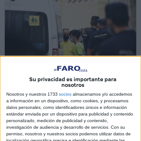
Su privacidad es importante para
nosotros
Imagen de archivo
Nosotros y nuestros 1733
socios
almacenamos y/o accedemos
a información en un dispositivo, como cookies, y procesamos
datos personales, como identificadores únicos e información
estándar enviada por un dispositivo para publicidad y contenido
La Sala de lo Contencioso-Administrativo del
Tribunal
personalizado, medición de publicidad y contenido,
Supremo
acoge este martes una vista sobre la
investigación de audiencia y desarrollo de servicios.
Con su
devolución de menores
marroquíes que se produjo en
permiso, nosotros y nuestros socios podemos utilizar datos de
Ceuta tras la
entrada masiva de mayo de 2021.
localización geográfica precisa e identificación mediante las