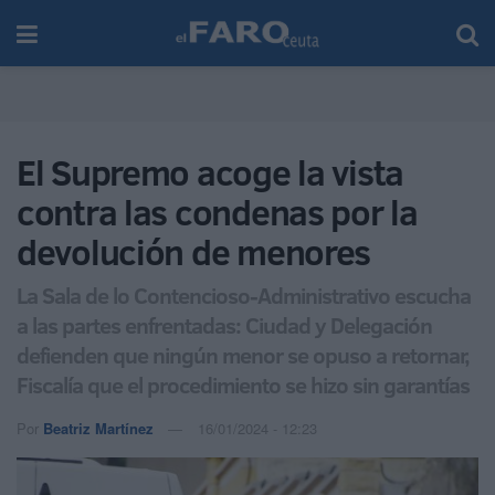
El Supremo acoge la vista
contra las condenas por la
devolución de menores
La Sala de lo Contencioso-Administrativo escucha
a las partes enfrentadas: Ciudad y Delegación
defienden que ningún menor se opuso a retornar,
Fiscalía que el procedimiento se hizo sin garantías
Por
Beatriz Martínez
16/01/2024 - 12:23