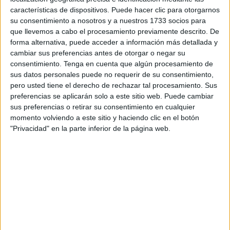
características de dispositivos. Puede hacer clic para otorgarnos
Por esa intervención están procesadas la que fuera
su consentimiento a nosotros y a nuestros 1733 socios para
que llevemos a cabo el procesamiento previamente descrito. De
delegada del Gobierno, Salvadora Mateos, y la
forma alternativa, puede acceder a información más detallada y
exvicepresidenta de la Ciudad, Mabel Deu.
cambiar sus preferencias antes de otorgar o negar su
consentimiento.
Tenga en cuenta que algún procesamiento de
La
Fiscalía
insiste en que se vulneraron los derechos de
sus datos personales puede no requerir de su consentimiento,
esos
menores
, considerando que la repatriación
pero usted tiene el derecho de rechazar tal procesamiento. Sus
incumplió el
acuerdo que suscribió España en 2007
con
preferencias se aplicarán solo a este sitio web. Puede cambiar
sus preferencias o retirar su consentimiento en cualquier
el vecino país porque
“en ningún momento se hizo
o se
momento volviendo a este sitio y haciendo clic en el botón
intentó” aplicar la normativa legal.
"Privacidad" en la parte inferior de la página web.
El Ministerio Público ha solicitado ante el TS que se
confirme la condena por esa devolución ejecutada sin
garantías mientras que Ciudad y Estado defienden que
ningún menor se opuso a retornar con sus familias.
Llega al Supremo un asunto judicial que hunde sus raíces
en la devolución de menores a
Marruecos
a través de la