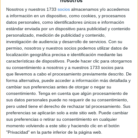
nosotros
el pensamiento patriótico del Estado es objetado por
algunos como dañino para el afianzamiento nacional.
Nosotros y nuestros 1733
socios
almacenamos y/o accedemos
a información en un dispositivo, como cookies, y procesamos
Conjuntamente, la nación ha sostenido numerosas
datos personales, como identificadores únicos e información
estándar enviada por un dispositivo para publicidad y contenido
dificultades para diversificar la identidad rusa y bielorrusa,
personalizado, medición de publicidad y contenido,
pero a partir del año 2008 ha mejorado. En 2014, en parte
investigación de audiencia y desarrollo de servicios.
Con su
como reflejo a la crisis ruso-ucraniana y pese a la
permiso, nosotros y nuestros socios podemos utilizar datos de
propaganda de influjo ruso, Lukashenko ha pretendido
localización geográfica precisa e identificación mediante las
características de dispositivos. Puede hacer clic para otorgarnos
aminorar la sujeción de Rusia.
su consentimiento a nosotros y a nuestros 1733 socios para
que llevemos a cabo el procesamiento previamente descrito. De
En este aspecto, la campaña electoral de 2020 trajo
forma alternativa, puede acceder a información más detallada y
consigo una progresiva conciencia cívica y nacional. No
cambiar sus preferencias antes de otorgar o negar su
obstante, desde el inicio de la guerra ruso-ucraniana
consentimiento.
Tenga en cuenta que algún procesamiento de
(24/II/2022), las autoridades han asegurado que
sus datos personales puede no requerir de su consentimiento,
pero usted tiene el derecho de rechazar tal procesamiento. Sus
únicamente podrán apoyar la soberanía e independencia
preferencias se aplicarán solo a este sitio web. Puede cambiar
por medio de una acuerdo con Rusia, mientras que la
sus preferencias o retirar su consentimiento en cualquier
ciudadanía se inclina por una proximidad a la Unión
momento volviendo a este sitio y haciendo clic en el botón
Europea (UE).
"Privacidad" en la parte inferior de la página web.