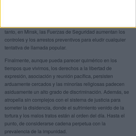
sectores clave como el financiero y energético. Y en
paralelo, en numerosas localidades europeas la diáspora
bielorrusa ha dispuesto manifestaciones para desacreditar
las elecciones y reclamar más empaque internacional. En
tanto, en Minsk, las Fuerzas de Seguridad aumentan los
controles y los arrestos preventivos para eludir cualquier
tentativa de llamada popular.
Finalmente, aunque pueda parecer quimérico en los
tiempos que vivimos, los derechos a la libertad de
expresión, asociación y reunión pacífica, persisten
arduamente cercados y las minorías religiosas padecen
asiduamente un alto grado de discriminación. Además, se
atropella sin complejos con el sistema de justicia para
someter la disidencia, donde el sufrimiento venido de la
tortura y los malos tratos están al orden del día. Hasta el
punto, de considerarse cadena perpetua con la
prevalencia de la impunidad.