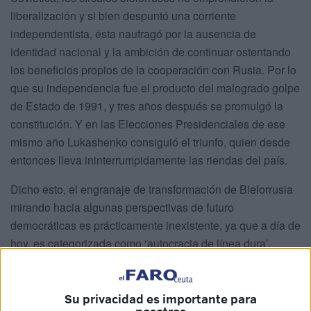
liberalización y si bien despuntó una corriente
independentista, ésta naufragó por la ausencia de
identidad nacional y la ambición de continuar ostentando
los beneficios propios de la cooperación con Rusia. Por lo
que su independencia fue el producto del malogrado golpe
de Estado de 1991, y tres años después se promulgó la
constitución. Y en las Elecciones Presidenciales de ese
mismo año Lukashenko consiguió el triunfo, quien desde
entonces lleva ininterrumpidamente las riendas del país.
Dicho esto, el engranaje de transformación de Bielorrusia
mirando hacia algunas perspectivas de futuro
democráticas es prácticamente inexistente, ya que a día de
hoy, es categorizada como ‘autocracia de línea dura’,
alcanzando una insignificante competencia en sus
indicadores de mutación política. Aunque tanto la
independencia como la soberanía es admitida por la urbe,
Su privacidad es importante para